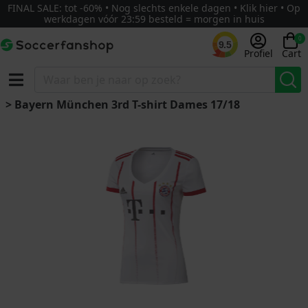
FINAL SALE: tot -60% • Nog slechts enkele dagen • Klik hier • Op
werkdagen vóór 23:59 besteld = morgen in huis
0
9.5
Profiel
Cart
> Bayern München 3rd T-shirt Dames 17/18