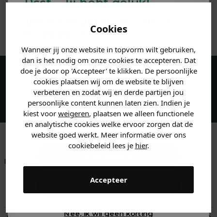
MATERIAAL & WASVOORSCHRIFT
Psst... Jij hebt geluk!
Welke mystery
korting
ANDERE BESTELDEN OOK
Cookies
krijg jij? (Tot
-30%
)
Wanneer jij onze website in topvorm wilt gebruiken,
Vertel ons waar je naar op
dan is het nodig om onze cookies te accepteren. Dat
zoek bent. 👇
doe je door op 'Accepteer' te klikken. De persoonlijke
Maak een account aan en ontvang 5%
cookies plaatsen wij om de website te blijven
verbeteren en zodat wij en derde partijen jou
korting op je eerste bestelling!
Heren kleding
persoonlijke content kunnen laten zien. Indien je
kiest voor
weigeren
, plaatsen we alleen functionele
en analytische cookies welke ervoor zorgen dat de
Dames kleding
website goed werkt. Meer informatie over ons
cookiebeleid lees je
hier
.
Kids kleding
Betaal achteraf met
Voor 23:59 besteld
Klanten beoordelen
Klarna
is morgen in huis!*
ons met een 9,6!
Accepteer
Gewoon rondkijken
Klantenservice
Nee, ik wil geen korting