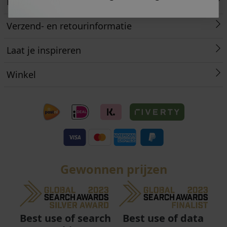
Retourneren
Verzend- en retourinformatie
Laat je inspireren
Winkel
Gewonnen prijzen
Best use of data
Best use of search