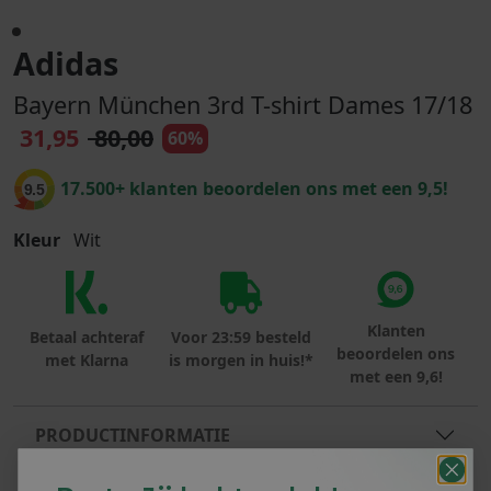
Adidas
Bayern München 3rd T-shirt Dames 17/18
31,95
80,00
60%
17.500+ klanten beoordelen ons met een 9,5!
9.5
Kleur
Wit
Klanten
Betaal achteraf
Voor 23:59 besteld
beoordelen ons
met Klarna
is morgen in huis!*
met een 9,6!
PRODUCTINFORMATIE