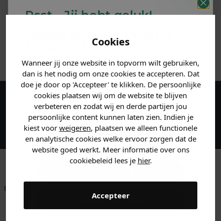
Psst... Jij hebt geluk!
MATERIAAL & WASVOORSCHRIFT
Welke mystery
korting
Cookies
krijg jij? (Tot
-30%
)
ANDERE BESTELDEN OOK
Wanneer jij onze website in topvorm wilt gebruiken,
Vertel ons waar je naar op
dan is het nodig om onze cookies te accepteren. Dat
zoek bent. 👇
doe je door op 'Accepteer' te klikken. De persoonlijke
cookies plaatsen wij om de website te blijven
verbeteren en zodat wij en derde partijen jou
Maak een account aan en ontvang 5%
Heren kleding
persoonlijke content kunnen laten zien. Indien je
korting op je eerste bestelling!
kiest voor
weigeren
, plaatsen we alleen functionele
en analytische cookies welke ervoor zorgen dat de
Dames kleding
website goed werkt. Meer informatie over ons
cookiebeleid lees je
hier
.
Kids kleding
Betaal achteraf met
Voor 23:59 besteld
Klanten beoordelen
Accepteer
Klarna
is morgen in huis!*
ons met een 9,6!
Gewoon rondkijken