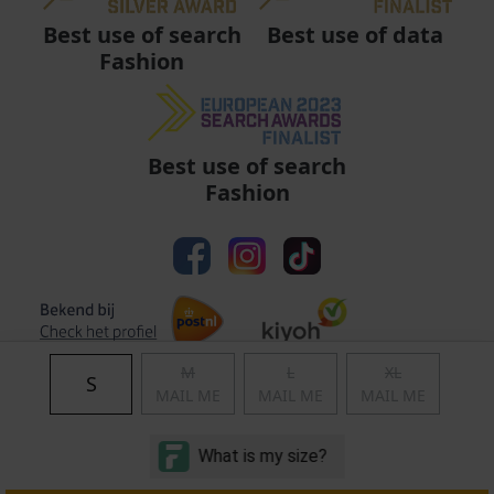
Best use of data
Best use of search
Fashion
Best use of search
Fashion
M
L
XL
S
MAIL ME
MAIL ME
MAIL ME
Algemene voorwaarden
|
Privacy
|
Cookies
|
© Copyright 2011 - 2026 Soccerfanshop