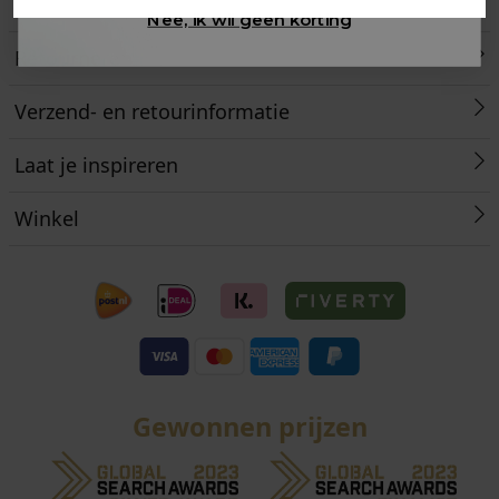
Klantenservice
Nee, ik wil geen korting
Retourneren
Verzend- en retourinformatie
Laat je inspireren
Winkel
Gewonnen prijzen