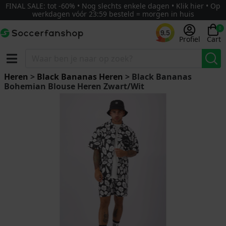
FINAL SALE: tot -60% • Nog slechts enkele dagen • Klik hier • Op
werkdagen vóór 23:59 besteld = morgen in huis
0
9.5
Profiel
Cart
Heren
>
Black Bananas Heren
> Black Bananas
Bohemian Blouse Heren Zwart/Wit