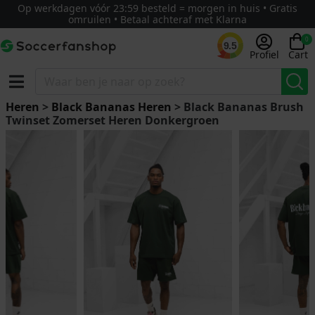
Op werkdagen vóór 23:59 besteld = morgen in huis • Gratis
omruilen • Betaal achteraf met Klarna
0
9.5
Profiel
Cart
Heren
>
Black Bananas Heren
> Black Bananas Brush
Twinset Zomerset Heren Donkergroen