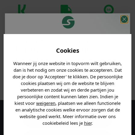
Klanten
Betaal achteraf
Voor 23:59 besteld
beoordelen ons
met Klarna
is morgen in huis!*
met een 9,6!
Je hebt een mystery
korting ontvangen!
Cookies
PRODUCTINFORMATIE
Vertel ons waar je naar op
Wanneer jij onze website in topvorm wilt gebruiken,
MATERIAAL & WASVOORSCHRIFT
zoek bent en claim direct
dan is het nodig om onze cookies te accepteren. Dat
jouw
korting
.
doe je door op 'Accepteer' te klikken. De persoonlijke
ANDERE BESTELDEN OOK
cookies plaatsen wij om de website te blijven
verbeteren en zodat wij en derde partijen jou
persoonlijke content kunnen laten zien. Indien je
Heren kleding
kiest voor
weigeren
, plaatsen we alleen functionele
en analytische cookies welke ervoor zorgen dat de
Maak een account aan en ontvang 5%
website goed werkt. Meer informatie over ons
Dames kleding
cookiebeleid lees je
hier
.
korting op je eerste bestelling!