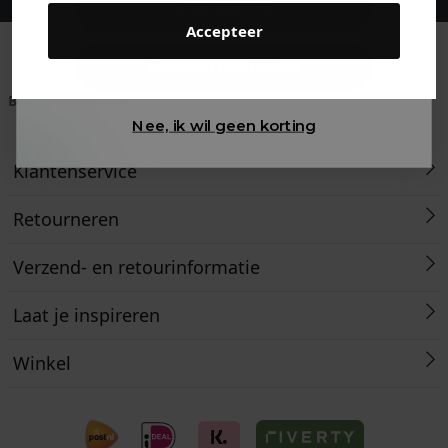
Kids kleding
Accepteer
Gewoon rondkijken
Betaal achteraf met
Voor 23:59 besteld
Klanten beoordelen
Klarna
is morgen in huis!*
ons met een 9,6!
Nee, ik wil geen korting
Klantenservice
Retourneren
Verzend- en retourinformatie
Laat je inspireren
Winkel