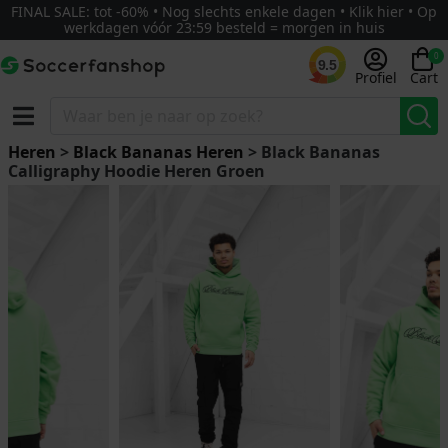
FINAL SALE: tot -60% • Nog slechts enkele dagen • Klik hier • Op
werkdagen vóór 23:59 besteld = morgen in huis
0
9.5
Profiel
Cart
Heren
>
Black Bananas Heren
> Black Bananas
Calligraphy Hoodie Heren Groen