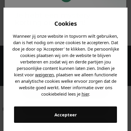
MATERIAAL & WASVOORSCHRIFT
Je hebt een mystery
korting ontvangen!
Cookies
ANDERE BESTELDEN OOK
Vertel ons waar je naar op
Wanneer jij onze website in topvorm wilt gebruiken,
zoek bent en claim direct
dan is het nodig om onze cookies te accepteren. Dat
jouw
korting
.
doe je door op 'Accepteer' te klikken. De persoonlijke
cookies plaatsen wij om de website te blijven
Maak een account aan en ontvang 5%
verbeteren en zodat wij en derde partijen jou
persoonlijke content kunnen laten zien. Indien je
korting op je eerste bestelling!
Heren kleding
kiest voor
weigeren
, plaatsen we alleen functionele
en analytische cookies welke ervoor zorgen dat de
website goed werkt. Meer informatie over ons
Dames kleding
cookiebeleid lees je
hier
.
Kids kleding
Betaal achteraf met
Voor 23:59 besteld
Klanten beoordelen
Accepteer
Klarna
is morgen in huis!*
ons met een 9,6!
Gewoon rondkijken
Klantenservice