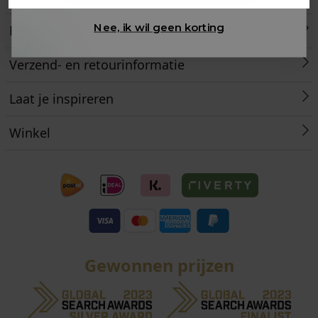
Nee, ik wil geen korting
Retourneren
Verzend- en retourinformatie
Laat je inspireren
Winkel
Gewonnen prijzen