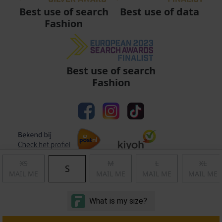
Best use of data
Best use of search
Fashion
Best use of search
Fashion
XS
M
L
XL
S
MAIL ME
MAIL ME
MAIL ME
MAIL ME
Algemene voorwaarden
|
Privacy
|
Cookies
|
© Copyright 2011 - 2026 Soccerfanshop