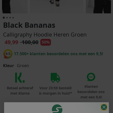
Black Bananas
Calligraphy Hoodie Heren Groen
49,99
100,00
50%
17.500+ klanten beoordelen ons met een 9,5!
9.5
Kleur
Groen
Klanten
Betaal achteraf
Voor 23:59 besteld
beoordelen ons
met Klarna
is morgen in huis!*
met een 9,6!
PRODUCTINFORMATIE