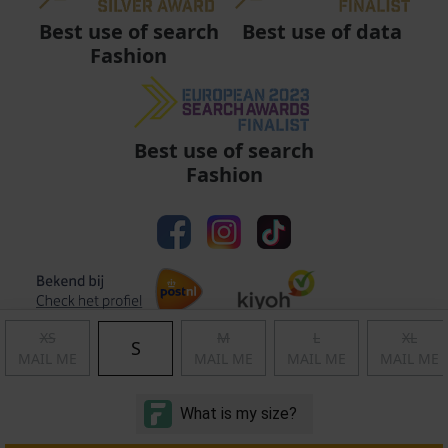
Best use of data
Best use of search
Fashion
Best use of search
Fashion
XS
M
L
XL
S
MAIL ME
MAIL ME
MAIL ME
MAIL ME
Algemene voorwaarden
|
Privacy
|
Cookies
|
© Copyright 2011 - 2026 Soccerfanshop