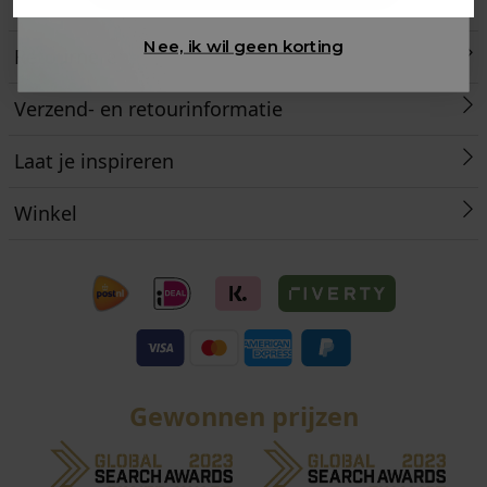
Klantenservice
Nee, ik wil geen korting
Retourneren
Verzend- en retourinformatie
Laat je inspireren
Winkel
Gewonnen prijzen