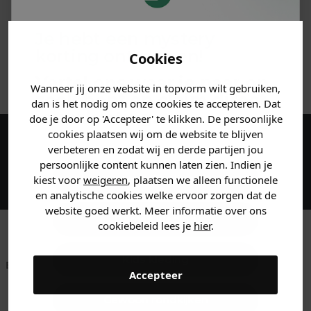
MATERIAAL & WASVOORSCHRIFT
Je hebt een mystery
korting ontvangen!
Cookies
ANDERE BESTELDEN OOK
Vertel ons waar je naar op
Wanneer jij onze website in topvorm wilt gebruiken,
zoek bent en claim direct
dan is het nodig om onze cookies te accepteren. Dat
jouw
korting
.
doe je door op 'Accepteer' te klikken. De persoonlijke
cookies plaatsen wij om de website te blijven
verbeteren en zodat wij en derde partijen jou
Maak een account aan en ontvang 5%
persoonlijke content kunnen laten zien. Indien je
korting op je eerste bestelling!
Heren kleding
kiest voor
weigeren
, plaatsen we alleen functionele
en analytische cookies welke ervoor zorgen dat de
website goed werkt. Meer informatie over ons
Dames kleding
cookiebeleid lees je
hier
.
Kids kleding
Betaal achteraf met
Voor 23:59 besteld
Klanten beoordelen
Accepteer
Klarna
is morgen in huis!*
ons met een 9,6!
Gewoon rondkijken