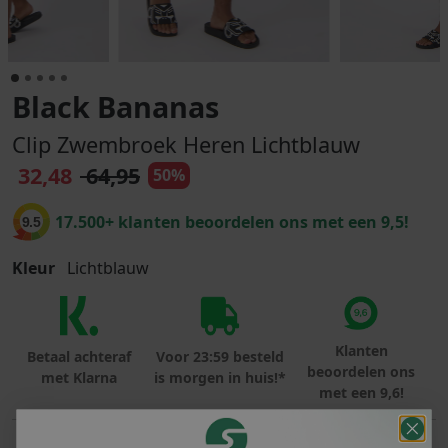
Black Bananas
Clip Zwembroek Heren Lichtblauw
32,48
64,95
50%
17.500+ klanten beoordelen ons met een 9,5!
9.5
Kleur
Lichtblauw
Klanten
Betaal achteraf
Voor 23:59 besteld
beoordelen ons
met Klarna
is morgen in huis!*
met een 9,6!
PRODUCTINFORMATIE