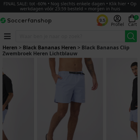
FINAL SALE: tot -60% • Nog slechts enkele dagen • Klik hier • Op
werkdagen vóór 23:59 besteld = morgen in huis
0
9.5
Profiel
Cart
Heren
>
Black Bananas Heren
> Black Bananas Clip
Zwembroek Heren Lichtblauw