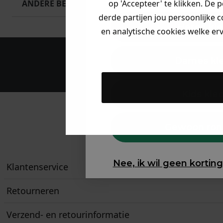
ANDERE BESTELDEN OOK
op 'Accepteer' te klikken. De 
derde partijen jou persoonlijke c
Heren kle
en analytische cookies welke er
Dames kl
Maak een a
Kids kle
Gewoon ron
Betaal achteraf met
Klarna
Nee, ik wil geen korting
Klantenservice
Retourneren
Verzend- en retourinformatie