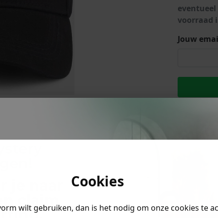
eventueel
lubs
voorraad i
MID SEASON-SALE DAMES
çe
Jouw emai
ay
Betaal ach
Kla
ystery
ngen!
PRODUC
Cookies
r je naar
MATERI
en claim
vorm wilt gebruiken, dan is het nodig om onze cookies te a
rting
.