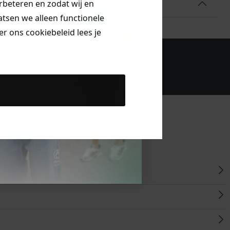
erbeteren en zodat wij en
aatsen we alleen functionele
r ons cookiebeleid lees je
bestelling!
Klanten beoordelen
ons met een 9,6!