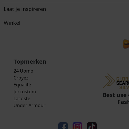
Laat je inspireren
Winkel
Topmerken
24 Uomo
Croyez
Equalité
Jorcustom
Best use 
Lacoste
Fas
Under Armour