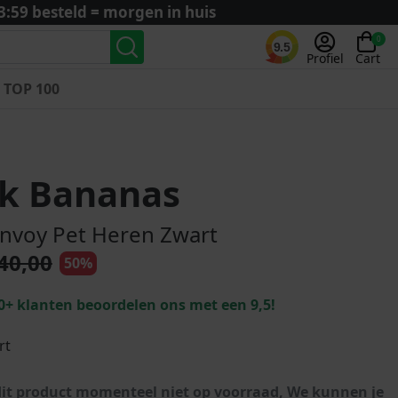
3:59 besteld = morgen in huis
0
9.5
Profiel
Cart
TOP 100
Landenteams
Nederland
ck Bananas
Algerije
Argentinië
nvoy Pet Heren Zwart
België
40,00
50%
Curaçao
Duitsland
0+ klanten beoordelen ons met een 9,5!
Engeland
Frankrijk
rt
Italië
Kroatië
dit product momenteel niet op voorraad, We kunnen je