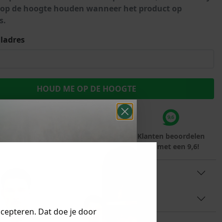
Marokko
 op de hoogte houden wanneer het product op
s.
Nigeria
MID SEASON-SALE KIDS
Portugal
ladres
Spanje
teraf met
Voor 23:59 besteld
Klanten beoordelen
rna
is morgen in huis!*
ons met een 9,6!
TINFORMATIE
AAL & WASVOORSCHRIFT
ccepteren. Dat doe je door