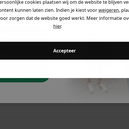
persoonlijke cookies plaatsen wij om de website te blijven v
ontent kunnen laten zien. Indien je kiest voor
weigeren
, pl
ding
voor zorgen dat de website goed werkt. Meer informatie ove
hier
.
eding
ccount aan en ontvang 5% korting op je eerste 
Accepteer
ding
dkijken
Voor 23:59 besteld
is morgen in huis!*