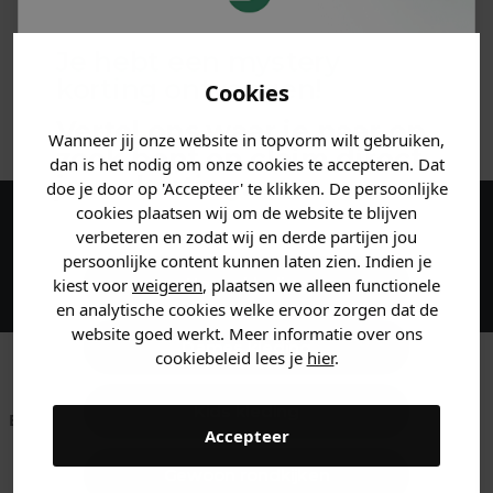
MATERIAAL & WASVOORSCHRIFT
Je hebt een mystery
korting ontvangen!
Cookies
ANDERE BESTELDEN OOK
Vertel ons waar je naar op
Wanneer jij onze website in topvorm wilt gebruiken,
zoek bent en claim direct
dan is het nodig om onze cookies te accepteren. Dat
jouw
korting
.
doe je door op 'Accepteer' te klikken. De persoonlijke
cookies plaatsen wij om de website te blijven
verbeteren en zodat wij en derde partijen jou
Maak een account aan en ontvang 5%
persoonlijke content kunnen laten zien. Indien je
korting op je eerste bestelling!
Heren kleding
kiest voor
weigeren
, plaatsen we alleen functionele
en analytische cookies welke ervoor zorgen dat de
website goed werkt. Meer informatie over ons
Dames kleding
cookiebeleid lees je
hier
.
Kids kleding
Betaal achteraf met
Voor 23:59 besteld
Klanten beoordelen
Accepteer
Klarna
is morgen in huis!*
ons met een 9,6!
Gewoon rondkijken