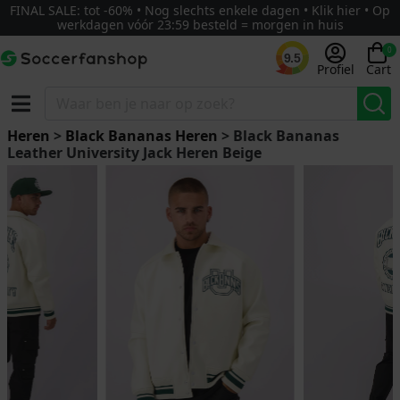
FINAL SALE: tot -60% • Nog slechts enkele dagen • Klik hier • Op
werkdagen vóór 23:59 besteld = morgen in huis
0
9.5
Profiel
Cart
Heren
>
Black Bananas Heren
> Black Bananas
Leather University Jack Heren Beige