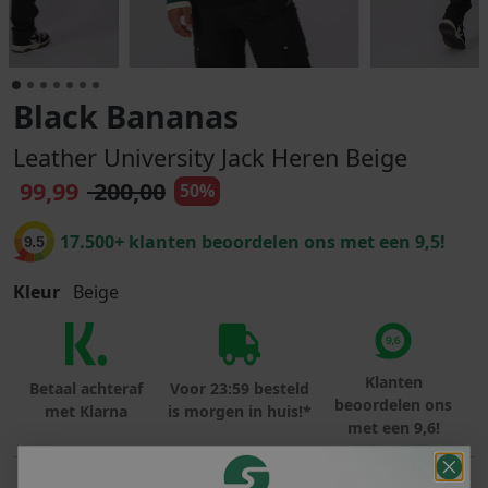
Black Bananas
Leather University Jack Heren Beige
99,99
200,00
50%
17.500+ klanten beoordelen ons met een 9,5!
9.5
Kleur
Beige
Klanten
Betaal achteraf
Voor 23:59 besteld
beoordelen ons
met Klarna
is morgen in huis!*
met een 9,6!
PRODUCTINFORMATIE