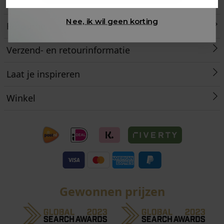
Klantenservice
Nee, ik wil geen korting
Retourneren
Verzend- en retourinformatie
Laat je inspireren
Winkel
Gewonnen prijzen