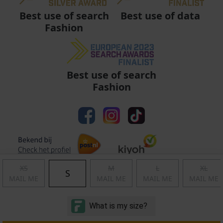
Best use of data
Best use of search
Fashion
Best use of search
Fashion
XS
M
L
XL
S
MAIL ME
MAIL ME
MAIL ME
MAIL ME
Algemene voorwaarden
|
Privacy
|
Cookies
|
© Copyright 2011 - 2026 Soccerfanshop