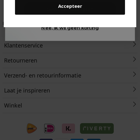
Accepteer
Gewoon rondkijken
Betaal achteraf met
Voor 23:59 besteld
Klanten beoordelen
Nee, ik wil geen korting
Klarna
is morgen in huis!*
ons met een 9,6!
Klantenservice
Retourneren
Verzend- en retourinformatie
Laat je inspireren
Winkel