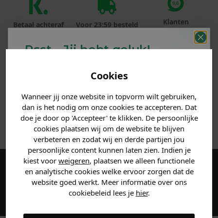
Klanten
Betaal achteraf
Voor 23:59 besteld
beoordelen ons
met Klarna
is morgen in huis!*
met een 9,6!
Psst... Jij hebt geluk!
Welke mystery
korting
PRODUCTINFORMATIE
Cookies
krijg jij? (Tot
-30%
)
MATERIAAL & WASVOORSCHRIFT
Wanneer jij onze website in topvorm wilt gebruiken,
Vertel ons waar je naar op
dan is het nodig om onze cookies te accepteren. Dat
zoek bent. 👇
doe je door op 'Accepteer' te klikken. De persoonlijke
ANDERE BESTELDEN OOK
cookies plaatsen wij om de website te blijven
verbeteren en zodat wij en derde partijen jou
Heren kleding
persoonlijke content kunnen laten zien. Indien je
kiest voor
weigeren
, plaatsen we alleen functionele
en analytische cookies welke ervoor zorgen dat de
Maak een account aan en ontvang 5%
Dames kleding
website goed werkt. Meer informatie over ons
korting op je eerste bestelling!
cookiebeleid lees je
hier
.
Kids kleding