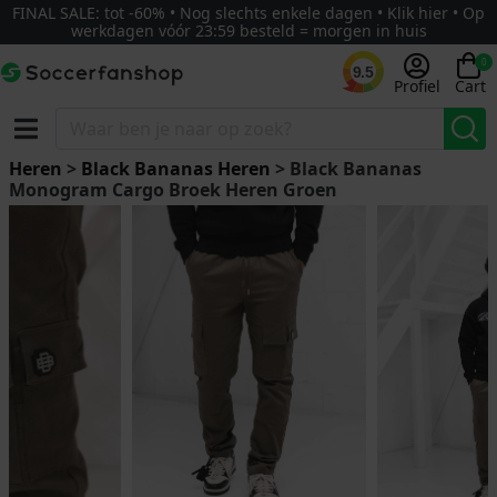
FINAL SALE: tot -60% • Nog slechts enkele dagen • Klik hier • Op
werkdagen vóór 23:59 besteld = morgen in huis
0
9.5
Profiel
Cart
Heren
>
Black Bananas Heren
> Black Bananas
Monogram Cargo Broek Heren Groen