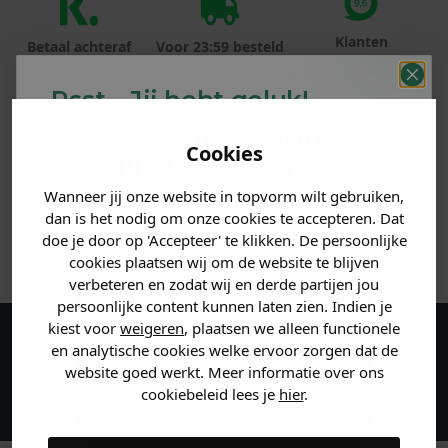
Klanten
Betaal achteraf
Voor 23:59 besteld
beoordelen ons
met Klarna
is morgen in huis!*
met een 9,6!
Psst... Jij hebt geluk!
Welke mystery
korting
PRODUCTINFORMATIE
Cookies
krijg jij? (Tot
-30%
)
MATERIAAL & WASVOORSCHRIFT
Wanneer jij onze website in topvorm wilt gebruiken,
Vertel ons waar je naar op
dan is het nodig om onze cookies te accepteren. Dat
zoek bent. 👇
doe je door op 'Accepteer' te klikken. De persoonlijke
ANDERE BESTELDEN OOK
cookies plaatsen wij om de website te blijven
verbeteren en zodat wij en derde partijen jou
Heren kleding
persoonlijke content kunnen laten zien. Indien je
kiest voor
weigeren
, plaatsen we alleen functionele
en analytische cookies welke ervoor zorgen dat de
Maak een account aan en ontvang 5%
Dames kleding
website goed werkt. Meer informatie over ons
korting op je eerste bestelling!
cookiebeleid lees je
hier
.
Kids kleding