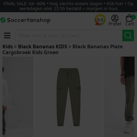
FINAL SALE: tot -60% • Nog slechts enkele dagen • Klik hier • Op
werkdagen vóór 23:59 besteld = morgen in huis
0
9.5
Profiel
Cart
Kids
>
Black Bananas KIDS
> Black Bananas Plate
Cargobroek Kids Groen