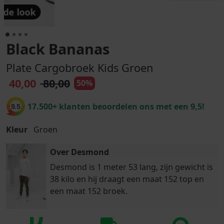
 de look
Black Bananas
Plate Cargobroek Kids Groen
40,00
80,00
50%
17.500+ klanten beoordelen ons met een 9,5!
9.5
Kleur
Groen
Over Desmond
Desmond is 1 meter 53 lang, zijn gewicht is
38 kilo en hij draagt een maat 152 top en
een maat 152 broek.