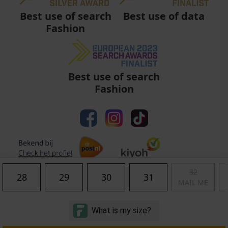
Best use of data
Best use of search
Fashion
Best use of search
Fashion
32
28
29
30
31
MAIL ME
Algemene voorwaarden
|
Privacy
|
Cookies
|
© Copyright 2011 - 2026 Soccerfanshop