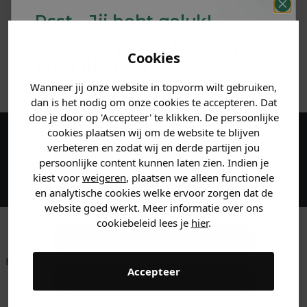
Psst... Jij hebt geluk!
MATERIAAL & WASVOORSCHRIFT
Welke mystery
korting
Cookies
krijg jij? (Tot
-30%
)
ANDERE BESTELDEN OOK
Wanneer jij onze website in topvorm wilt gebruiken,
Vertel ons waar je naar op
dan is het nodig om onze cookies te accepteren. Dat
zoek bent. 👇
doe je door op 'Accepteer' te klikken. De persoonlijke
cookies plaatsen wij om de website te blijven
verbeteren en zodat wij en derde partijen jou
Maak een account aan en ontvang 5%
Heren kleding
persoonlijke content kunnen laten zien. Indien je
korting op je eerste bestelling!
kiest voor
weigeren
, plaatsen we alleen functionele
en analytische cookies welke ervoor zorgen dat de
Dames kleding
website goed werkt. Meer informatie over ons
cookiebeleid lees je
hier
.
Kids kleding
Betaal achteraf met
Voor 23:59 besteld
Klanten beoordelen
Accepteer
Klarna
is morgen in huis!*
ons met een 9,6!
Gewoon rondkijken