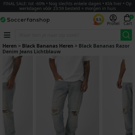
FINAL SALE: tot -60% • Nog slechts enkele dagen • Klik hier • Op
werkdagen vóór 23:59 besteld = morgen in huis
0
9.5
Profiel
Cart
Heren
>
Black Bananas Heren
> Black Bananas Razor
Denim Jeans Lichtblauw