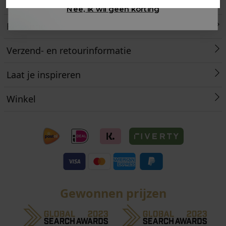
Klantenservice
Nee, ik wil geen korting
Retourneren
Verzend- en retourinformatie
Laat je inspireren
Winkel
Gewonnen prijzen