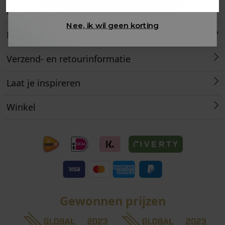
Klantenservice
Nee, ik wil geen korting
Retourneren
Verzend- en retourinformatie
Laat je inspireren
Winkel
Gewonnen prijzen