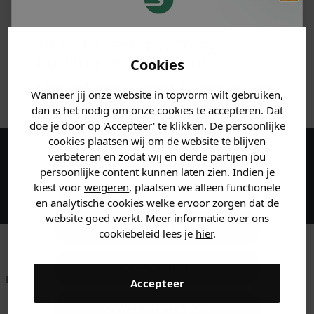
PRODUCTINFORMATIE
Je hebt een mystery
MATERIAAL & WASVOORSCHRIFT
korting ontvangen!
Cookies
ANDERE BESTELDEN OOK
Vertel ons waar je naar op
Wanneer jij onze website in topvorm wilt gebruiken,
zoek bent en claim direct
dan is het nodig om onze cookies te accepteren. Dat
jouw
korting
.
doe je door op 'Accepteer' te klikken. De persoonlijke
cookies plaatsen wij om de website te blijven
verbeteren en zodat wij en derde partijen jou
Maak een account aan en ontvang 5%
persoonlijke content kunnen laten zien. Indien je
korting op je eerste bestelling!
Heren kleding
kiest voor
weigeren
, plaatsen we alleen functionele
en analytische cookies welke ervoor zorgen dat de
website goed werkt. Meer informatie over ons
Dames kleding
cookiebeleid lees je
hier
.
Kids kleding
Betaal achteraf met
Voor 23:59 besteld
Klanten beoordelen
Accepteer
Klarna
is morgen in huis!*
ons met een 9,6!
Gewoon rondkijken