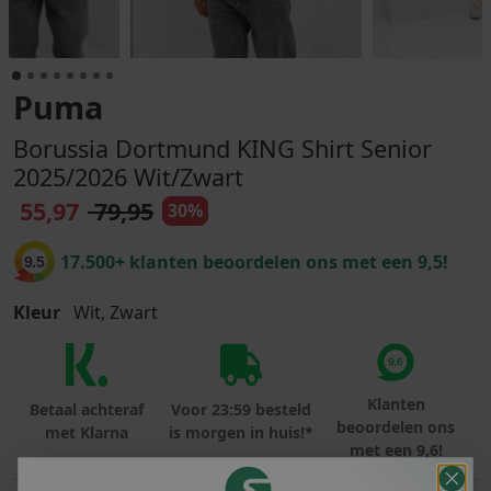
Puma
Borussia Dortmund KING Shirt Senior
2025/2026 Wit/Zwart
55,97
79,95
30%
17.500+ klanten beoordelen ons met een 9,5!
9.5
Kleur
Wit, Zwart
Klanten
Betaal achteraf
Voor 23:59 besteld
beoordelen ons
met Klarna
is morgen in huis!*
met een 9,6!