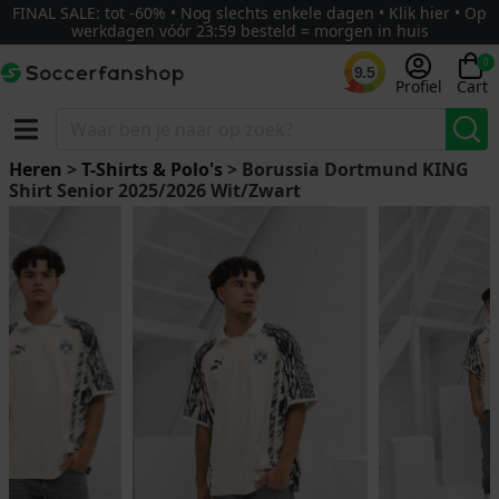
FINAL SALE: tot -60% • Nog slechts enkele dagen • Klik hier • Op
werkdagen vóór 23:59 besteld = morgen in huis
0
9.5
Profiel
Cart
Heren
>
T-Shirts & Polo's
> Borussia Dortmund KING
Shirt Senior 2025/2026 Wit/Zwart