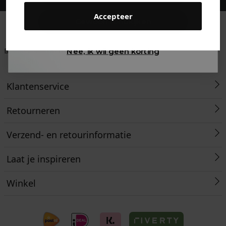
Accepteer
Gewoon rondkijken
Betaal achteraf met
Voor 23:59 besteld
Klanten beoordelen
Nee, ik wil geen korting
Klarna
is morgen in huis!*
ons met een 9,6!
Klantenservice
Retourneren
Verzend- en retourinformatie
Laat je inspireren
Winkel