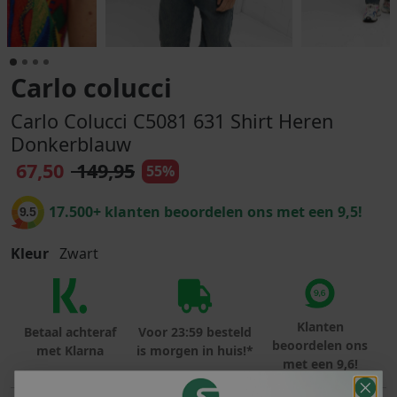
Carlo colucci
Carlo Colucci C5081 631 Shirt Heren
Donkerblauw
67,50
149,95
55%
17.500+ klanten beoordelen ons met een 9,5!
9.5
Kleur
Zwart
Klanten
Betaal achteraf
Voor 23:59 besteld
beoordelen ons
met Klarna
is morgen in huis!*
met een 9,6!