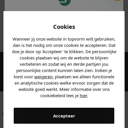
PRODUCTINFORMATIE
Je hebt een mystery
MATERIAAL & WASVOORSCHRIFT
korting ontvangen!
Cookies
ANDERE BESTELDEN OOK
Vertel ons waar je naar op
Wanneer jij onze website in topvorm wilt gebruiken,
zoek bent en claim direct
dan is het nodig om onze cookies te accepteren. Dat
jouw
korting
.
doe je door op 'Accepteer' te klikken. De persoonlijke
cookies plaatsen wij om de website te blijven
verbeteren en zodat wij en derde partijen jou
Maak een account aan en ontvang 5%
persoonlijke content kunnen laten zien. Indien je
korting op je eerste bestelling!
Heren kleding
kiest voor
weigeren
, plaatsen we alleen functionele
en analytische cookies welke ervoor zorgen dat de
website goed werkt. Meer informatie over ons
Dames kleding
cookiebeleid lees je
hier
.
Kids kleding
Betaal achteraf met
Voor 23:59 besteld
Klanten beoordelen
Accepteer
Klarna
is morgen in huis!*
ons met een 9,6!
Gewoon rondkijken