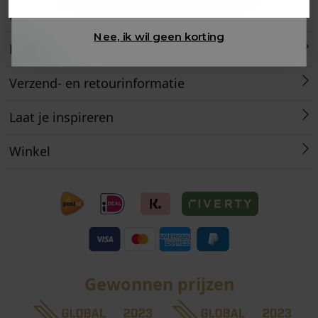
Klantenservice
Nee, ik wil geen korting
Retourneren
Verzend- en retourinformatie
Laat je inspireren
Winkel
Gewonnen prijzen