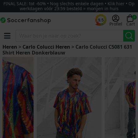
FINAL SALE: tot -60% • Nog slechts enkele dagen • Klik hier • Op
werkdagen vóór 23:59 besteld = morgen in huis
0
9.5
Profiel
Cart
Heren
>
Carlo Colucci Heren
> Carlo Colucci C5081 631
Shirt Heren Donkerblauw