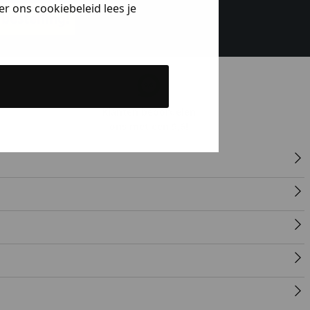
r ons cookiebeleid lees je
bestelling!
Klanten beoordelen
ons met een 9,6!