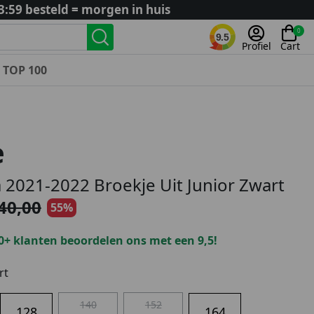
3:59 besteld = morgen in huis
0
9.5
Profiel
Cart
TOP 100
Landenteams
Nederland
e
Algerije
Argentinië
 2021-2022 Broekje Uit Junior Zwart
België
40,00
55%
Curaçao
Duitsland
0+ klanten beoordelen ons met een 9,5!
Engeland
Frankrijk
rt
Italië
140
152
Kroatië
128
164