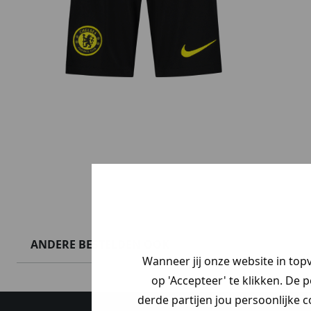
Juventus
Sets
Zomersetjes
Bayern Munchen
Overige c
Accessoires
Accessoires
Borussia Dortmund
MID SEASON-SALE
Fenerbah
Sale
Boxers
Amerika
Galatasar
Sale
Inter Miami CF
New York City FC
ANDERE BESTELDEN OOK
Wanneer jij onze website in top
op 'Accepteer' te klikken. De 
derde partijen jou persoonlijke c