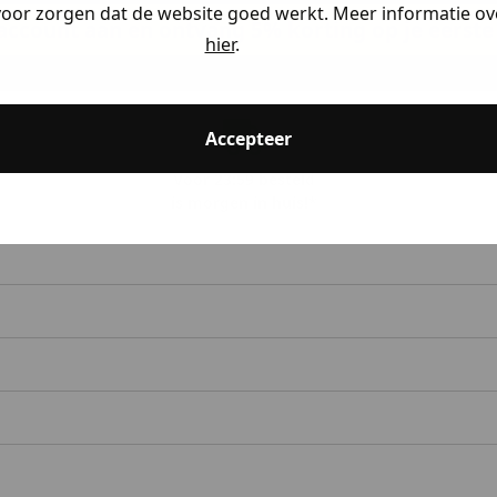
voor zorgen dat de website goed werkt. Meer informatie ove
ccount aan en ontvang 5% korting op je eerste 
hier
.
Accepteer
Voor 23:59 besteld
is morgen in huis!*