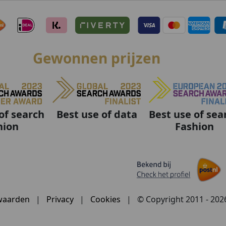
Gewonnen prijzen
Best use of data
Best use of sea
of search
Fashion
hion
waarden
|
Privacy
|
Cookies
|
© Copyright 2011 - 20