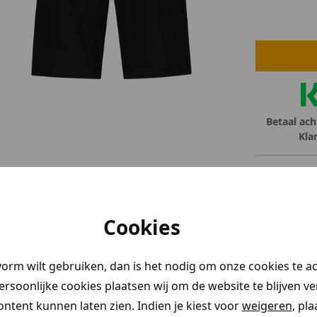
lubs
MID SEASON-SALE DAMES
çe
ay
Betaal ach
Kla
PRODUC
MATERI
Cookies
vorm wilt gebruiken, dan is het nodig om onze cookies te a
persoonlijke cookies plaatsen wij om de website te blijven v
ontent kunnen laten zien. Indien je kiest voor
weigeren
, pl