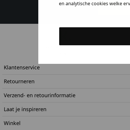
en analytische cookies welke er
Maak een a
Betaal achteraf met
Klarna
Klantenservice
Retourneren
Verzend- en retourinformatie
Laat je inspireren
Winkel