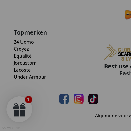
Topmerken
24 Uomo
Croyez
Equalité
Jorcustom
Best use 
Lacoste
Fas
Under Armour
Algemene voor
S:Server-01-AMS