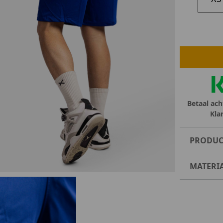
lubs
MID SEASON-SALE DAMES
çe
ay
Betaal ach
Kla
PRODUC
MATERI