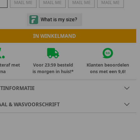
MAIL ME
MAIL ME
MAIL ME
MAIL ME
Marokko
Nigeria
MID SEASON-SALE KIDS
Portugal
Spanje
IN WINKELMAND
teraf met
Voor 23:59 besteld
Klanten beoordelen
rna
is morgen in huis!*
ons met een 9,6!
TINFORMATIE
AAL & WASVOORSCHRIFT