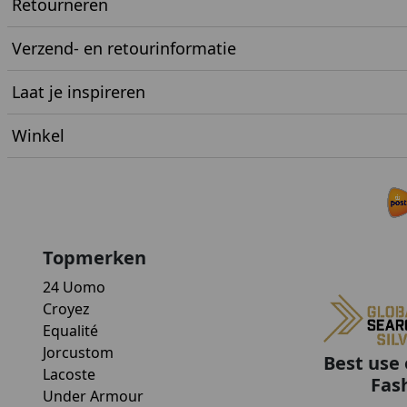
Retourneren
Verzend- en retourinformatie
Laat je inspireren
Winkel
Topmerken
24 Uomo
Croyez
Equalité
Jorcustom
Best use 
Lacoste
Fas
Under Armour