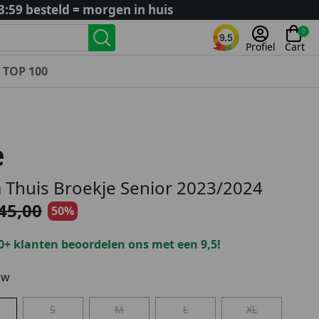
3:59 besteld = morgen in huis
0
9.5
Profiel
Cart
TOP 100
Landenteams
Nederland
e
Algerije
Argentinië
 Thuis Broekje Senior 2023/2024
België
45,00
50%
Curaçao
Duitsland
0+ klanten beoordelen ons met een 9,5!
Engeland
Frankrijk
uw
Italië
S
M
L
XL
Kroatië