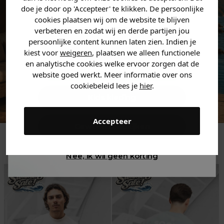
zoek bent. 👇
doe je door op 'Accepteer' te klikken. De persoonlijke
cookies plaatsen wij om de website te blijven
verbeteren en zodat wij en derde partijen jou
Heren kleding
persoonlijke content kunnen laten zien. Indien je
kiest voor
weigeren
, plaatsen we alleen functionele
en analytische cookies welke ervoor zorgen dat de
Dames kleding
website goed werkt. Meer informatie over ons
cookiebeleid lees je
hier
.
Kids kleding
Accepteer
Gewoon rondkijken
Trending
Nee, ik wil geen korting