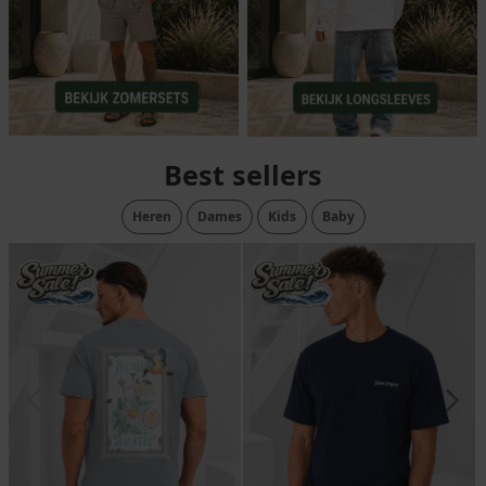
Best sellers
Heren
Dames
Kids
Baby