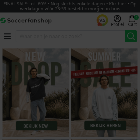
FINAL SALE: tot -60% • Nog slechts enkele dagen • Klik hier • Op
werkdagen vóór 23:59 besteld = morgen in huis
0
9.5
Profiel
Cart