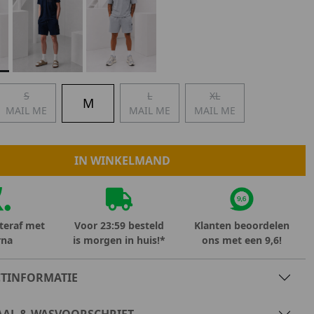
Marokko
Nigeria
MID SEASON-SALE KIDS
Portugal
Spanje
S
L
XL
M
MAIL ME
MAIL ME
MAIL ME
IN WINKELMAND
teraf met
Voor 23:59 besteld
Klanten beoordelen
rna
is morgen in huis!*
ons met een 9,6!
TINFORMATIE
AAL & WASVOORSCHRIFT