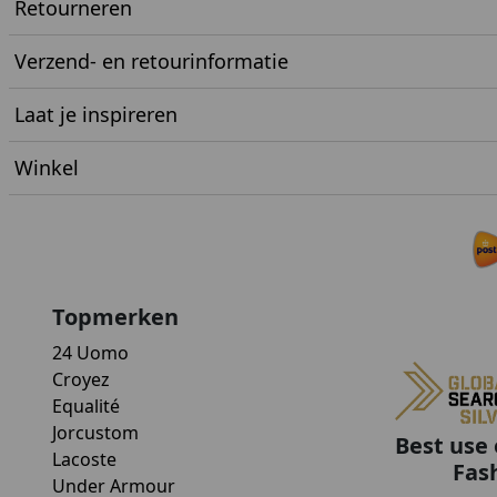
Retourneren
Verzend- en retourinformatie
Laat je inspireren
Winkel
Topmerken
24 Uomo
Croyez
Equalité
Jorcustom
Best use 
Lacoste
Fas
Under Armour