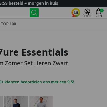
3:59 besteld = morgen in huis
0
9.5
Profiel
Cart
TOP 100
Landenteams
Nederland
ure Essentials
Algerije
Argentinië
m Zomer Set Heren Zwart
België
Curaçao
Duitsland
0+ klanten beoordelen ons met een 9,5!
Engeland
Frankrijk
Italië
Kroatië