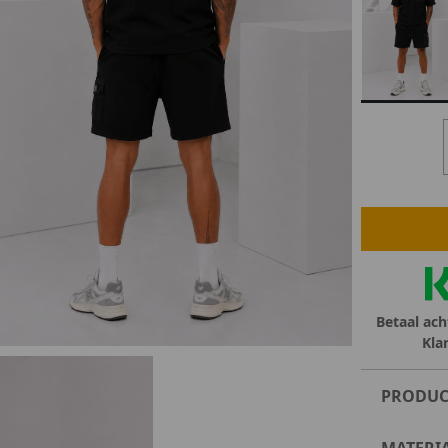
lubs
MID SEASON-SALE DAMES
çe
ay
Betaal ach
Kla
PRODUC
MATERI