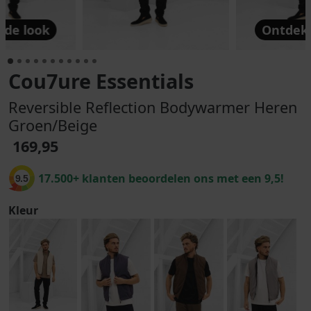
 de look
Ontdek 
Cou7ure Essentials
Reversible Reflection Bodywarmer Heren
Groen/Beige
169,95
17.500+ klanten beoordelen ons met een 9,5!
9.5
Kleur