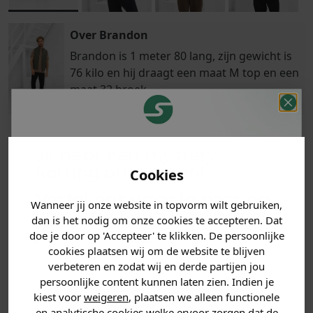
Over Brandon
Brandon is 1 meter 80 lang, zijn gewicht is
76 kilo en hij draagt een maat M top en een
maat 32 broek.
Je hebt een mystery
Klanten
Betaal achteraf
Voor 23:59 besteld
korting ontvangen!
Cookies
beoordelen ons
met Klarna
is morgen in huis!*
met een 9,6!
Vertel ons waar je naar op
Wanneer jij onze website in topvorm wilt gebruiken,
zoek bent en claim direct
dan is het nodig om onze cookies te accepteren. Dat
PRODUCTINFORMATIE
jouw
korting
.
doe je door op 'Accepteer' te klikken. De persoonlijke
cookies plaatsen wij om de website te blijven
verbeteren en zodat wij en derde partijen jou
MATERIAAL & WASVOORSCHRIFT
persoonlijke content kunnen laten zien. Indien je
Heren kleding
kiest voor
weigeren
, plaatsen we alleen functionele
ANDERE BESTELDEN OOK
en analytische cookies welke ervoor zorgen dat de