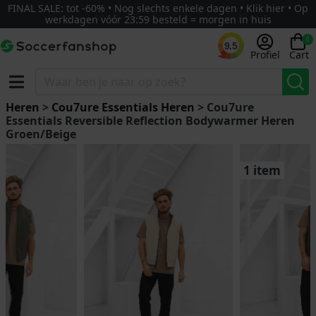
FINAL SALE: tot -60% • Nog slechts enkele dagen • Klik hier • Op
werkdagen vóór 23:59 besteld = morgen in huis
0
9.5
Profiel
Cart
Heren
>
Cou7ure Essentials Heren
> Cou7ure
Essentials Reversible Reflection Bodywarmer Heren
Groen/Beige
1 item