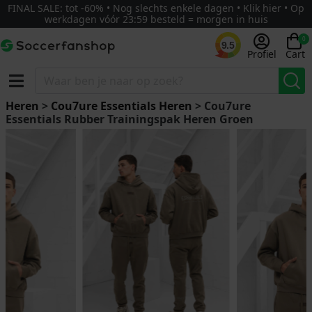
FINAL SALE: tot -60% • Nog slechts enkele dagen • Klik hier • Op
werkdagen vóór 23:59 besteld = morgen in huis
0
9.5
Profiel
Cart
Heren
>
Cou7ure Essentials Heren
> Cou7ure
Essentials Rubber Trainingspak Heren Groen