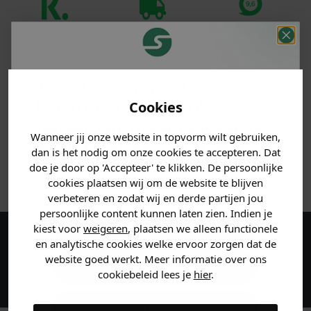
Klanten
Betaal achteraf
Voor 23:59 besteld
beoordelen ons
met Klarna
is morgen in huis!*
met een 9,6!
Je hebt een mystery
PRODUCTINFORMATIE
korting ontvangen!
Cookies
Vertel ons waar je naar op
MATERIAAL & WASVOORSCHRIFT
Wanneer jij onze website in topvorm wilt gebruiken,
zoek bent en claim direct
dan is het nodig om onze cookies te accepteren. Dat
jouw
korting
.
doe je door op 'Accepteer' te klikken. De persoonlijke
ANDERE BESTELDEN OOK
cookies plaatsen wij om de website te blijven
verbeteren en zodat wij en derde partijen jou
persoonlijke content kunnen laten zien. Indien je
Heren kleding
kiest voor
weigeren
, plaatsen we alleen functionele
en analytische cookies welke ervoor zorgen dat de
Maak een account aan en ontvang 5%
website goed werkt. Meer informatie over ons
korting op je eerste bestelling!
Dames kleding
cookiebeleid lees je
hier
.
Kids kleding