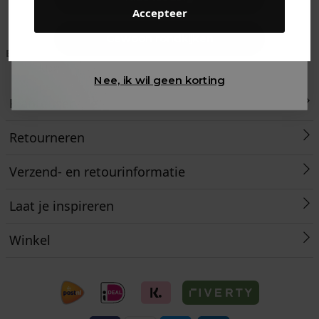
Accepteer
Gewoon rondkijken
Betaal achteraf met
Voor 23:59 besteld
Klanten beoordelen
Klarna
is morgen in huis!*
ons met een 9,6!
Nee, ik wil geen korting
Klantenservice
Retourneren
Verzend- en retourinformatie
Laat je inspireren
Winkel