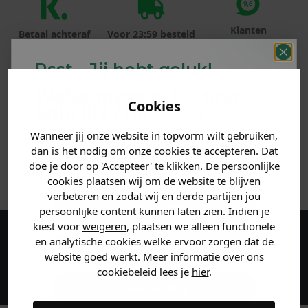
Klanten
Betaal achteraf
Voor 23:59 besteld
beoordelen ons
met Klarna
is morgen in huis!*
met een 9,6!
Psst... Jij hebt geluk!
Welke mystery
korting
PRODUCTINFORMATIE
Cookies
krijg jij? (Tot
-30%
)
MATERIAAL & WASVOORSCHRIFT
Wanneer jij onze website in topvorm wilt gebruiken,
Vertel ons waar je naar op
dan is het nodig om onze cookies te accepteren. Dat
zoek bent. 👇
doe je door op 'Accepteer' te klikken. De persoonlijke
ANDERE BESTELDEN OOK
cookies plaatsen wij om de website te blijven
verbeteren en zodat wij en derde partijen jou
Heren kleding
persoonlijke content kunnen laten zien. Indien je
kiest voor
weigeren
, plaatsen we alleen functionele
en analytische cookies welke ervoor zorgen dat de
Maak een account aan en ontvang 5%
Dames kleding
website goed werkt. Meer informatie over ons
korting op je eerste bestelling!
cookiebeleid lees je
hier
.
Kids kleding