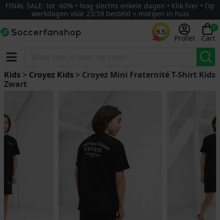
FINAL SALE: tot -60% • Nog slechts enkele dagen • Klik hier • Op
werkdagen vóór 23:59 besteld = morgen in huis
0
9.5
Profiel
Cart
Kids
>
Croyez Kids
> Croyez Mini Fraternité T-Shirt Kids
Zwart