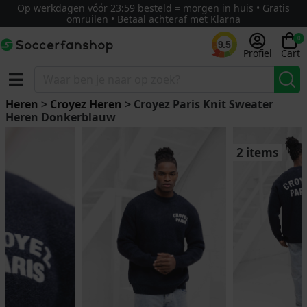
Op werkdagen vóór 23:59 besteld = morgen in huis • Gratis
omruilen • Betaal achteraf met Klarna
0
9.5
Profiel
Cart
Heren
>
Croyez Heren
> Croyez Paris Knit Sweater
Heren Donkerblauw
2 items