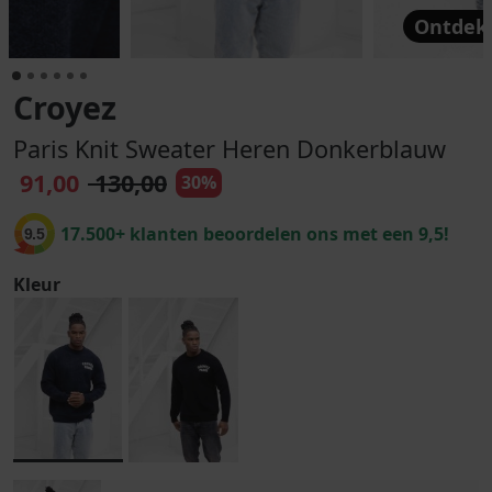
Ontdek 
Croyez
Paris Knit Sweater Heren Donkerblauw
91,00
130,00
30%
17.500+ klanten beoordelen ons met een 9,5!
9.5
Kleur