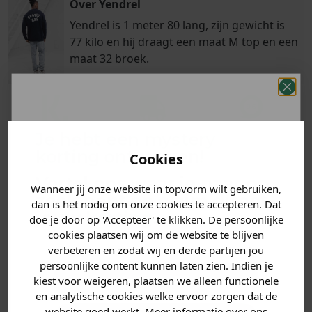
Over Yendrel
Yendrel is 1 meter 80 lang, zijn gewicht is
77 kilo en hij draagt een maat M top en een
maat 32 broek.
Klanten
Je hebt een mystery
Betaal achteraf
Voor 23:59 besteld
beoordelen ons
met Klarna
is morgen in huis!*
korting ontvangen!
Cookies
met een 9,6!
Vertel ons waar je naar op
Wanneer jij onze website in topvorm wilt gebruiken,
zoek bent en claim direct
PRODUCTINFORMATIE
dan is het nodig om onze cookies te accepteren. Dat
jouw
korting
.
doe je door op 'Accepteer' te klikken. De persoonlijke
cookies plaatsen wij om de website te blijven
MATERIAAL & WASVOORSCHRIFT
verbeteren en zodat wij en derde partijen jou
persoonlijke content kunnen laten zien. Indien je
ANDERE BESTELDEN OOK
Heren kleding
kiest voor
weigeren
, plaatsen we alleen functionele
en analytische cookies welke ervoor zorgen dat de
website goed werkt. Meer informatie over ons