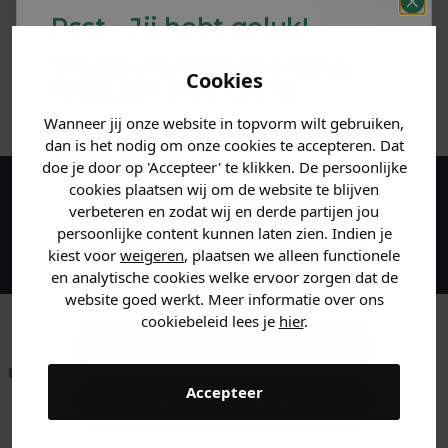
Psst... Jij hebt geluk!
MATERIAAL & WASVOORSCHRIFT
Welke mystery
korting
Cookies
krijg jij? (Tot
-30%
)
ANDERE BESTELDEN OOK
Wanneer jij onze website in topvorm wilt gebruiken,
Vertel ons waar je naar op
dan is het nodig om onze cookies te accepteren. Dat
zoek bent. 👇
doe je door op 'Accepteer' te klikken. De persoonlijke
cookies plaatsen wij om de website te blijven
Maak een account aan en ontvang 5%
verbeteren en zodat wij en derde partijen jou
Heren kleding
persoonlijke content kunnen laten zien. Indien je
korting op je eerste bestelling!
kiest voor
weigeren
, plaatsen we alleen functionele
en analytische cookies welke ervoor zorgen dat de
Dames kleding
website goed werkt. Meer informatie over ons
cookiebeleid lees je
hier
.
Kids kleding
Betaal achteraf met
Voor 23:59 besteld
Klanten beoordelen
Accepteer
Klarna
is morgen in huis!*
ons met een 9,6!
Gewoon rondkijken
Klantenservice