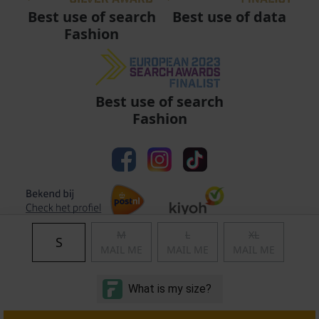
Best use of data
Best use of search
Fashion
Best use of search
Fashion
M
L
XL
S
MAIL ME
MAIL ME
MAIL ME
Algemene voorwaarden
|
Privacy
|
Cookies
|
© Copyright 2011 - 2026 Soccerfanshop