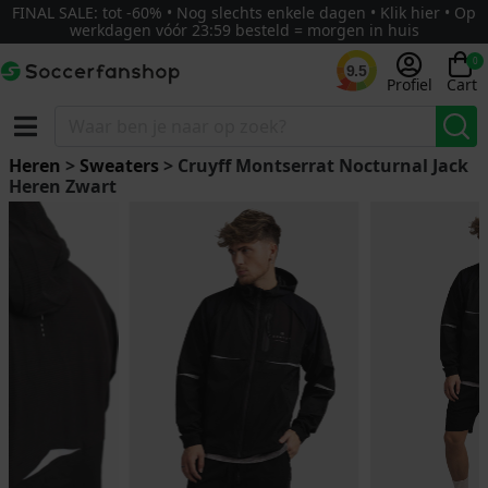
FINAL SALE: tot -60% • Nog slechts enkele dagen • Klik hier • Op
werkdagen vóór 23:59 besteld = morgen in huis
0
9.5
Profiel
Cart
Heren
>
Sweaters
> Cruyff Montserrat Nocturnal Jack
Heren Zwart