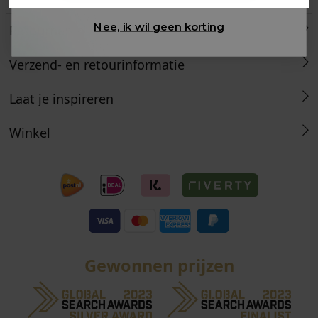
Nee, ik wil geen korting
Retourneren
Verzend- en retourinformatie
Laat je inspireren
Winkel
Gewonnen prijzen