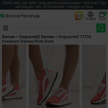
FINAL SALE: tot -60% • Nog slechts enkele dagen • Klik hier • Op
werkdagen vóór 23:59 besteld = morgen in huis
0
9.5
Profiel
Cart
Dames
>
Dsquared2 Dames
> Dsquared2 77734
Sneakers Dames/Kids Roze