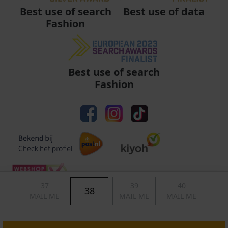
Best use of data
Best use of search
Fashion
Best use of search
Fashion
37
39
40
38
MAIL ME
MAIL ME
MAIL ME
Algemene voorwaarden
|
Privacy
|
Cookies
|
© Copyright 2011 - 2026 Soccerfanshop