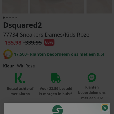
Dsquared2
77734 Sneakers Dames/Kids Roze
135,98
339,95
60%
17.500+ klanten beoordelen ons met een 9,5!
9.5
Kleur
Wit, Roze
Klanten
Betaal achteraf
Voor 23:59 besteld
beoordelen ons
met Klarna
is morgen in huis!*
met een 9,6!
PRODUCTINFORMATIE