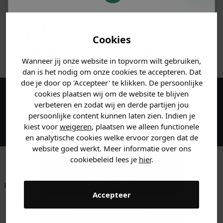
MATERIAAL & WASVOORSCHRIFT
Je hebt een mystery
korting ontvangen!
Cookies
ANDERE BESTELDEN OOK
Vertel ons waar je naar op
Wanneer jij onze website in topvorm wilt gebruiken,
zoek bent en claim direct
dan is het nodig om onze cookies te accepteren. Dat
jouw
korting
.
doe je door op 'Accepteer' te klikken. De persoonlijke
cookies plaatsen wij om de website te blijven
Maak een account aan en ontvang 5%
verbeteren en zodat wij en derde partijen jou
persoonlijke content kunnen laten zien. Indien je
korting op je eerste bestelling!
Heren kleding
kiest voor
weigeren
, plaatsen we alleen functionele
en analytische cookies welke ervoor zorgen dat de
website goed werkt. Meer informatie over ons
Dames kleding
cookiebeleid lees je
hier
.
Kids kleding
Betaal achteraf met
Voor 23:59 besteld
Klanten beoordelen
Accepteer
Klarna
is morgen in huis!*
ons met een 9,6!
Gewoon rondkijken
Klantenservice