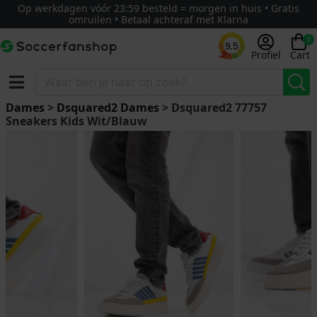
Op werkdagen vóór 23:59 besteld = morgen in huis • Gratis
omruilen • Betaal achteraf met Klarna
0
9.5
Profiel
Cart
Dames
>
Dsquared2 Dames
> Dsquared2 77757
Sneakers Kids Wit/Blauw