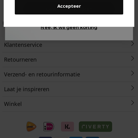
Accepteer
Gewoon rondkijken
Betaal achteraf met
Voor 23:59 besteld
Klanten beoordelen
Nee, ik wil geen korting
Klarna
is morgen in huis!*
ons met een 9,6!
Klantenservice
Retourneren
Verzend- en retourinformatie
Laat je inspireren
Winkel