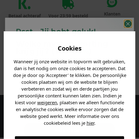
Klanten
Betaal achteraf
Voor 23:59 besteld
beoordelen ons
met Klarna
is morgen in huis!*
met een 9,6!
Psst... Jij hebt geluk!
Welke mystery
korting
PRODUCTINFORMATIE
Cookies
krijg jij? (Tot
-30%
)
MATERIAAL & WASVOORSCHRIFT
Wanneer jij onze website in topvorm wilt gebruiken,
Vertel ons waar je naar op
dan is het nodig om onze cookies te accepteren. Dat
zoek bent. 👇
doe je door op 'Accepteer' te klikken. De persoonlijke
ANDERE BESTELDEN OOK
cookies plaatsen wij om de website te blijven
verbeteren en zodat wij en derde partijen jou
Heren kleding
persoonlijke content kunnen laten zien. Indien je
kiest voor
weigeren
, plaatsen we alleen functionele
en analytische cookies welke ervoor zorgen dat de
Maak een account aan en ontvang 5%
Dames kleding
website goed werkt. Meer informatie over ons
korting op je eerste bestelling!
cookiebeleid lees je
hier
.
Kids kleding