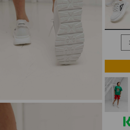
lubs
MID SEASON-SALE DAMES
çe
ay