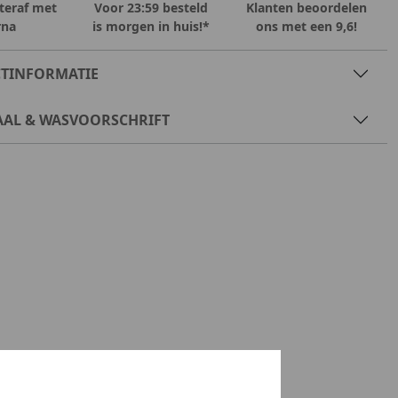
teraf met
Voor 23:59 besteld
Klanten beoordelen
rna
is morgen in huis!*
ons met een 9,6!
TINFORMATIE
AAL & WASVOORSCHRIFT