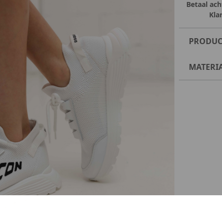
Betaal ach
Kla
PRODUC
MATERI