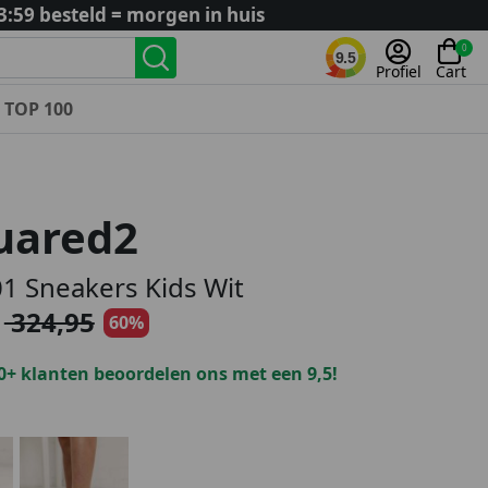
3:59 besteld = morgen in huis
0
9.5
Profiel
Cart
TOP 100
Landenteams
Nederland
uared2
Algerije
Argentinië
1 Sneakers Kids Wit
België
324,95
60%
Curaçao
Duitsland
0+ klanten beoordelen ons met een 9,5!
Engeland
Frankrijk
Italië
Kroatië