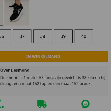
Marokko
Nigeria
MID SEASON-SALE KIDS
Portugal
Spanje
36
37
38
39
40
IN WINKELMAND
Over Desmond
Desmond is 1 meter 53 lang, zijn gewicht is 38 kilo en hij
draagt een maat 152 top en een maat 152 broek.