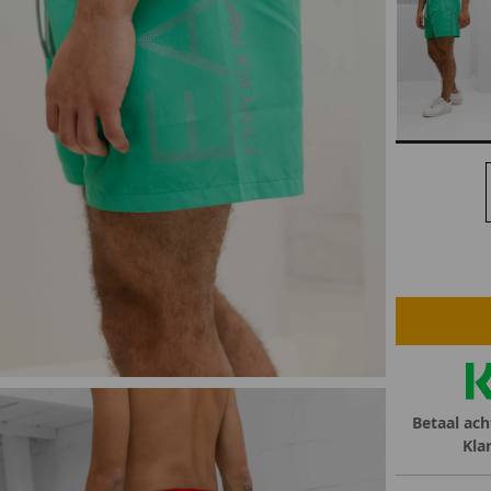
lubs
MID SEASON-SALE DAMES
çe
ay
Betaal ach
Kla