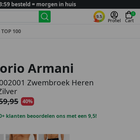
3:59 besteld = morgen in huis
0
9.5
Profiel
Cart
TOP 100
Landenteams
Nederland
orio Armani
Algerije
Argentinië
002001 Zwembroek Heren
België
ilver
Curaçao
59,95
40%
Duitsland
Engeland
0+ klanten beoordelen ons met een 9,5!
Frankrijk
Italië
Kroatië