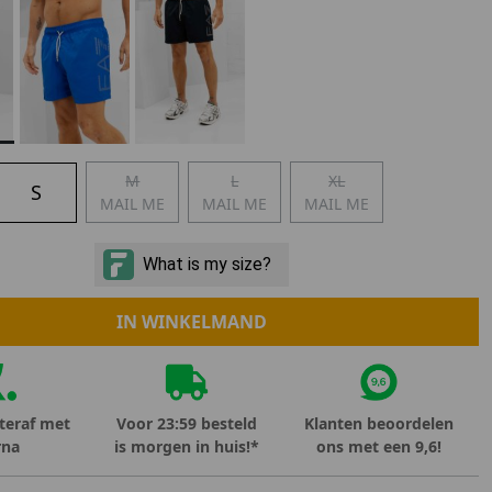
Marokko
Nigeria
MID SEASON-SALE KIDS
Portugal
Spanje
M
L
XL
S
MAIL ME
MAIL ME
MAIL ME
IN WINKELMAND
teraf met
Voor 23:59 besteld
Klanten beoordelen
rna
is morgen in huis!*
ons met een 9,6!