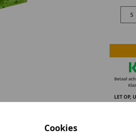
lubs
S
MID SEASON-SALE DAMES
çe
ay
Betaal ach
Kla
LET OP, 
PRODUC
Cookies
REVIEWS