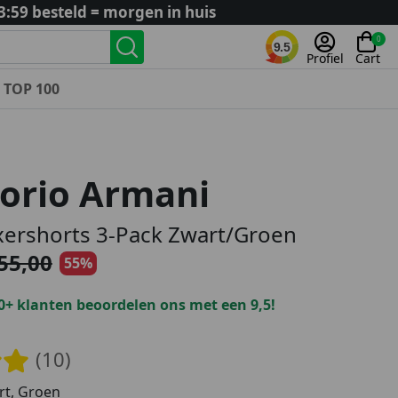
3:59 besteld = morgen in huis
0
9.5
Profiel
Cart
TOP 100
Landenteams
Nederland
orio Armani
Algerije
Argentinië
ershorts 3-Pack Zwart/Groen
België
55,00
55%
Curaçao
Duitsland
0+ klanten beoordelen ons met een 9,5!
Engeland
Frankrijk
(10)
Italië
Kroatië
t, Groen