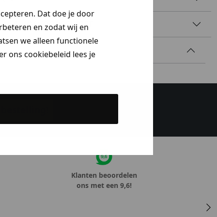
ccepteren. Dat doe je door
AAL & WASVOORSCHRIFT
erbeteren en zodat wij en
aatsen we alleen functionele
r ons cookiebeleid lees je
bestelling!
Klanten beoordelen
ons met een 9,6!