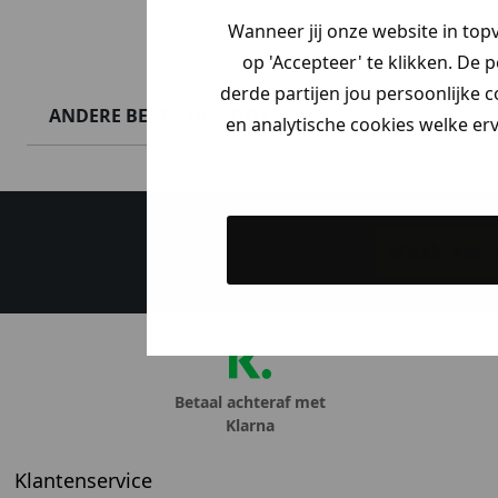
Wanneer jij onze website in top
op 'Accepteer' te klikken. De 
derde partijen jou persoonlijke c
ANDERE BESTELDEN OOK
en analytische cookies welke er
Maak een a
Betaal achteraf met
Klarna
Klantenservice