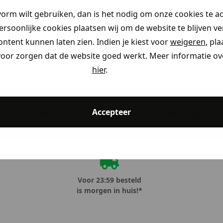
vorm wilt gebruiken, dan is het nodig om onze cookies te a
MATERI
persoonlijke cookies plaatsen wij om de website te blijven v
ontent kunnen laten zien. Indien je kiest voor
weigeren
, pl
voor zorgen dat de website goed werkt. Meer informatie ove
hier
.
Accepteer
ccount aan en ontvang 5% korting op je eerste 
Voor 23:59 besteld
is morgen in huis!*