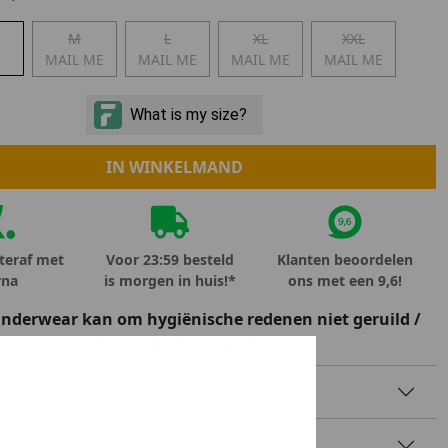
Marokko
M
L
XL
XXL
Nigeria
MAIL ME
MAIL ME
MAIL ME
MAIL ME
MID SEASON-SALE KIDS
Portugal
Spanje
IN WINKELMAND
teraf met
Voor 23:59 besteld
Klanten beoordelen
rna
is morgen in huis!*
ons met een 9,6!
Underwear kan om hygiënische redenen niet geruild /
geretourneerd worden.
TINFORMATIE
 (10)