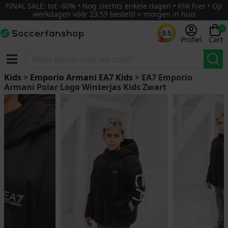
FINAL SALE: tot -60% • Nog slechts enkele dagen • Klik hier • Op
werkdagen vóór 23:59 besteld = morgen in huis
0
9.5
Profiel
Cart
Kids
>
Emporio Armani EA7 Kids
> EA7 Emporio
Armani Polar Logo Winterjas Kids Zwart