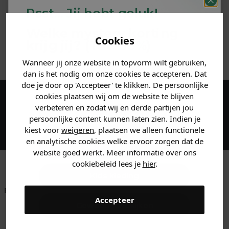
Psst... Jij hebt geluk!
MATERIAAL & WASVOORSCHRIFT
Welke mystery
korting
Cookies
krijg jij? (Tot
-30%
)
ANDERE BESTELDEN OOK
Wanneer jij onze website in topvorm wilt gebruiken,
Vertel ons waar je naar op
dan is het nodig om onze cookies te accepteren. Dat
zoek bent. 👇
doe je door op 'Accepteer' te klikken. De persoonlijke
cookies plaatsen wij om de website te blijven
Maak een account aan en ontvang 5%
verbeteren en zodat wij en derde partijen jou
Heren kleding
persoonlijke content kunnen laten zien. Indien je
korting op je eerste bestelling!
kiest voor
weigeren
, plaatsen we alleen functionele
en analytische cookies welke ervoor zorgen dat de
Dames kleding
website goed werkt. Meer informatie over ons
cookiebeleid lees je
hier
.
Kids kleding
Betaal achteraf met
Voor 23:59 besteld
Klanten beoordelen
Accepteer
Klarna
is morgen in huis!*
ons met een 9,6!
Gewoon rondkijken
Klantenservice