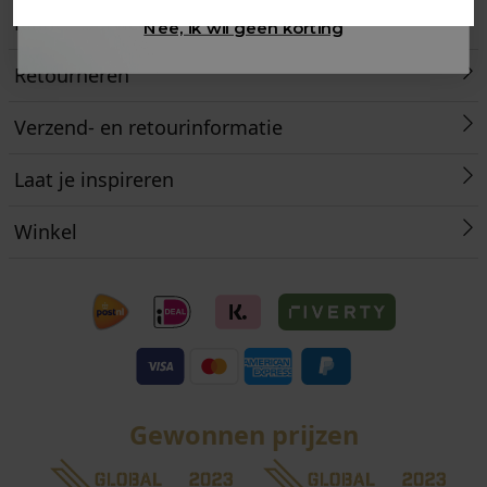
Klantenservice
Nee, ik wil geen korting
Retourneren
Verzend- en retourinformatie
Laat je inspireren
Winkel
Gewonnen prijzen