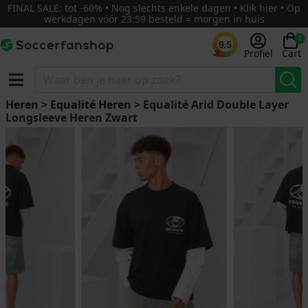
FINAL SALE: tot -60% • Nog slechts enkele dagen • Klik hier • Op
werkdagen vóór 23:59 besteld = morgen in huis
0
9.5
Profiel
Cart
Heren
>
Equalité Heren
> Equalité Arid Double Layer
Longsleeve Heren Zwart