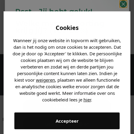
PRODUCTINFORMATIE
Psst... Jij hebt geluk!
MATERIAAL & WASVOORSCHRIFT
Welke mystery
korting
Cookies
krijg jij? (Tot
-30%
)
ANDERE BESTELDEN OOK
Wanneer jij onze website in topvorm wilt gebruiken,
Vertel ons waar je naar op
dan is het nodig om onze cookies te accepteren. Dat
zoek bent. 👇
doe je door op 'Accepteer' te klikken. De persoonlijke
cookies plaatsen wij om de website te blijven
verbeteren en zodat wij en derde partijen jou
Maak een account aan en ontvang 5%
Heren kleding
persoonlijke content kunnen laten zien. Indien je
korting op je eerste bestelling!
kiest voor
weigeren
, plaatsen we alleen functionele
en analytische cookies welke ervoor zorgen dat de
Dames kleding
website goed werkt. Meer informatie over ons
cookiebeleid lees je
hier
.
Kids kleding
Betaal achteraf met
Voor 23:59 besteld
Klanten beoordelen
Accepteer
Gewoon rondkijken
Klarna
is morgen in huis!*
ons met een 9,6!