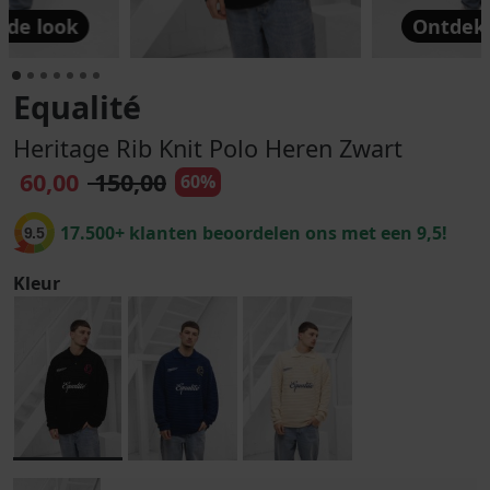
 de look
Ontdek 
Equalité
Heritage Rib Knit Polo Heren Zwart
60,00
150,00
60%
17.500+ klanten beoordelen ons met een 9,5!
9.5
Kleur