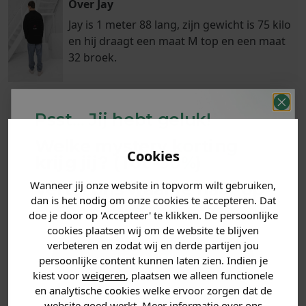
Over Jay
Jay is 1 meter 88 lang, zijn gewicht is 75 kilo
en hij draagt een maat M top en een maat
32 broek.
Psst... Jij hebt geluk!
Klanten
Betaal achteraf
Voor 23:59 besteld
Welke mystery
korting
beoordelen ons
met Klarna
is morgen in huis!*
Cookies
krijg jij? (Tot
-30%
)
met een 9,6!
Wanneer jij onze website in topvorm wilt gebruiken,
Vertel ons waar je naar op
PRODUCTINFORMATIE
dan is het nodig om onze cookies te accepteren. Dat
zoek bent. 👇
doe je door op 'Accepteer' te klikken. De persoonlijke
cookies plaatsen wij om de website te blijven
MATERIAAL & WASVOORSCHRIFT
verbeteren en zodat wij en derde partijen jou
Heren kleding
persoonlijke content kunnen laten zien. Indien je
ANDERE BESTELDEN OOK
kiest voor
weigeren
, plaatsen we alleen functionele
en analytische cookies welke ervoor zorgen dat de
Dames kleding
website goed werkt. Meer informatie over ons