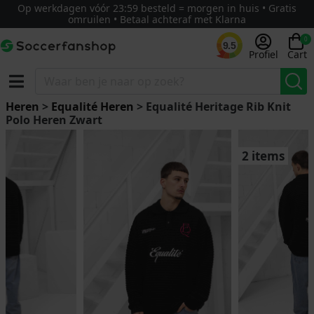
Op werkdagen vóór 23:59 besteld = morgen in huis • Gratis
omruilen • Betaal achteraf met Klarna
0
9.5
Profiel
Cart
Heren
>
Equalité Heren
> Equalité Heritage Rib Knit
Polo Heren Zwart
2 items