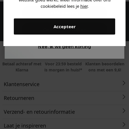
cookiebeleid lees je
hier
.
Kids kleding
Maak een account aan en ontvang 5%
korting op je eerste bestelling!
Accepteer
Gewoon rondkijken
Nee, ik wil geen korting
Betaal achteraf met
Voor 23:59 besteld
Klanten beoordelen
Klarna
is morgen in huis!*
ons met een 9,6!
Klantenservice
Retourneren
Verzend- en retourinformatie
Laat je inspireren