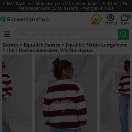
FINAL SALE: tot -60% • Nog slechts enkele dagen • Klik hier • Op
werkdagen vóór 23:59 besteld = morgen in huis
0
9.5
Profiel
Cart
Dames
>
Equalité Dames
> Equalité Stripe Longsleeve
T-shirt Dames Gebroken Wit/Bordeaux