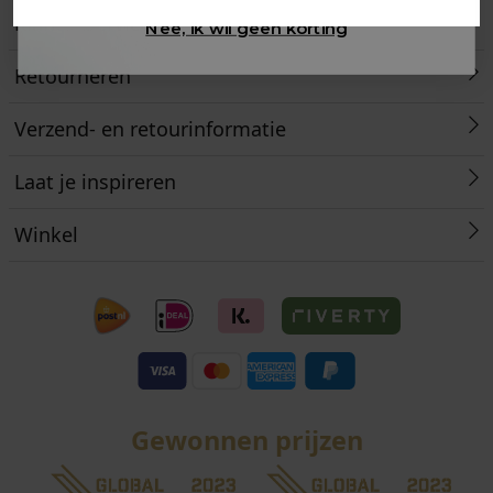
Klantenservice
Nee, ik wil geen korting
Retourneren
Verzend- en retourinformatie
Laat je inspireren
Winkel
Gewonnen prijzen