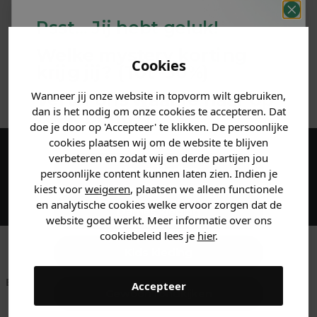
PRODUCTINFORMATIE
Psst... Jij hebt geluk!
MATERIAAL & WASVOORSCHRIFT
Welke mystery
korting
Cookies
krijg jij? (Tot
-30%
)
ANDERE BESTELDEN OOK
Wanneer jij onze website in topvorm wilt gebruiken,
Vertel ons waar je naar op
dan is het nodig om onze cookies te accepteren. Dat
zoek bent. 👇
doe je door op 'Accepteer' te klikken. De persoonlijke
cookies plaatsen wij om de website te blijven
verbeteren en zodat wij en derde partijen jou
Maak een account aan en ontvang 5%
Heren kleding
persoonlijke content kunnen laten zien. Indien je
korting op je eerste bestelling!
kiest voor
weigeren
, plaatsen we alleen functionele
en analytische cookies welke ervoor zorgen dat de
Dames kleding
website goed werkt. Meer informatie over ons
cookiebeleid lees je
hier
.
Kids kleding
Betaal achteraf met
Voor 23:59 besteld
Klanten beoordelen
Accepteer
Gewoon rondkijken
Klarna
is morgen in huis!*
ons met een 9,6!