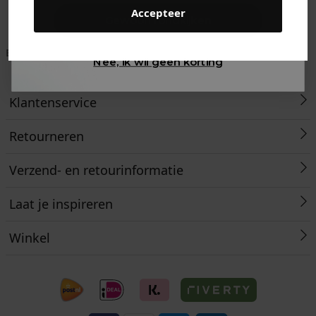
Accepteer
Gewoon rondkijken
Betaal achteraf met
Voor 23:59 besteld
Klanten beoordelen
Nee, ik wil geen korting
Klarna
is morgen in huis!*
ons met een 9,6!
Klantenservice
Retourneren
Verzend- en retourinformatie
Laat je inspireren
Winkel