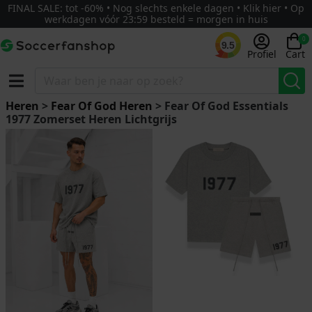
FINAL SALE: tot -60% • Nog slechts enkele dagen • Klik hier • Op
werkdagen vóór 23:59 besteld = morgen in huis
0
9.5
Profiel
Cart
Heren
>
Fear Of God Heren
> Fear Of God Essentials
1977 Zomerset Heren Lichtgrijs