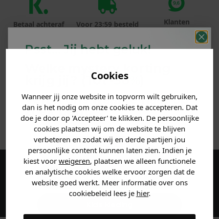
Klanten
Betaal achteraf
Voor 23:59 besteld
beoordelen ons
met Klarna
is morgen in huis!*
met een 9,6!
Psst... Jij hebt geluk!
Welke mystery
korting
PRODUCTINFORMATIE
Cookies
krijg jij? (Tot
-30%
)
MATERIAAL & WASVOORSCHRIFT
Wanneer jij onze website in topvorm wilt gebruiken,
Vertel ons waar je naar op
dan is het nodig om onze cookies te accepteren. Dat
zoek bent. 👇
doe je door op 'Accepteer' te klikken. De persoonlijke
ANDERE BESTELDEN OOK
cookies plaatsen wij om de website te blijven
verbeteren en zodat wij en derde partijen jou
Heren kleding
persoonlijke content kunnen laten zien. Indien je
kiest voor
weigeren
, plaatsen we alleen functionele
en analytische cookies welke ervoor zorgen dat de
Maak een account aan en ontvang 5%
Dames kleding
website goed werkt. Meer informatie over ons
korting op je eerste bestelling!
cookiebeleid lees je
hier
.
Kids kleding