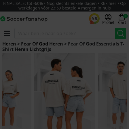
FINAL SALE: tot -60% • Nog slechts enkele dagen • Klik hier • Op
werkdagen vóór 23:59 besteld = morgen in huis
0
9.5
Profiel
Cart
Heren
>
Fear Of God Heren
> Fear Of God Essentials T-
Shirt Heren Lichtgrijs