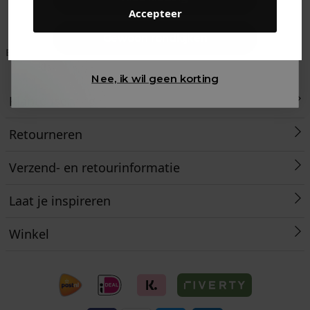
Accepteer
Gewoon rondkijken
Betaal achteraf met
Voor 23:59 besteld
Klanten beoordelen
Klarna
is morgen in huis!*
ons met een 9,6!
Nee, ik wil geen korting
Klantenservice
Retourneren
Verzend- en retourinformatie
Laat je inspireren
Winkel