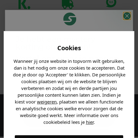
Klanten
Betaal achteraf
Voor 23:59 besteld
beoordelen ons
met Klarna
is morgen in huis!*
met een 9,6!
Je hebt een mystery
PRODUCTINFORMATIE
korting ontvangen!
Cookies
Vertel ons waar je naar op
MATERIAAL & WASVOORSCHRIFT
Wanneer jij onze website in topvorm wilt gebruiken,
zoek bent en claim direct
dan is het nodig om onze cookies te accepteren. Dat
jouw
korting
.
doe je door op 'Accepteer' te klikken. De persoonlijke
ANDERE BESTELDEN OOK
cookies plaatsen wij om de website te blijven
verbeteren en zodat wij en derde partijen jou
persoonlijke content kunnen laten zien. Indien je
Heren kleding
kiest voor
weigeren
, plaatsen we alleen functionele
en analytische cookies welke ervoor zorgen dat de
Maak een account aan en ontvang 5%
website goed werkt. Meer informatie over ons
korting op je eerste bestelling!
Dames kleding
cookiebeleid lees je
hier
.
Kids kleding