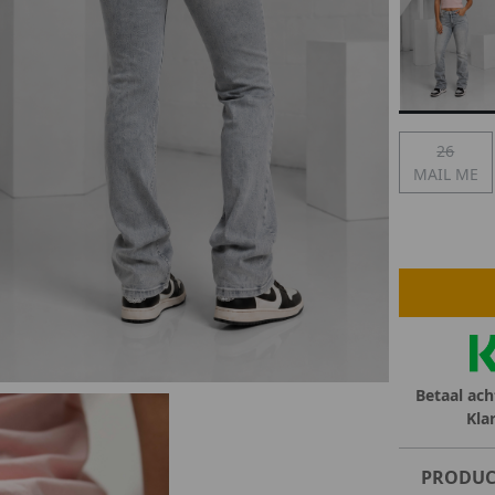
lubs
MID SEASON-SALE DAMES
çe
ay
26
MAIL ME
Betaal ach
Kla
PRODUC