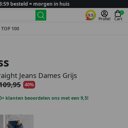
3:59 besteld = morgen in huis
0
9.5
Profiel
Cart
TOP 100
Landenteams
Nederland
ss
Algerije
Argentinië
raight Jeans Dames Grijs
België
109,95
40%
Curaçao
Duitsland
0+ klanten beoordelen ons met een 9,5!
Engeland
Frankrijk
Italië
Kroatië