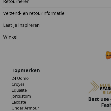
Retourneren
Verzend- en retourinformatie
Laat je inspireren
Winkel
Topmerken
24 Uomo
Croyez
Equalité
Jorcustom
Best use 
Lacoste
Fas
Under Armour