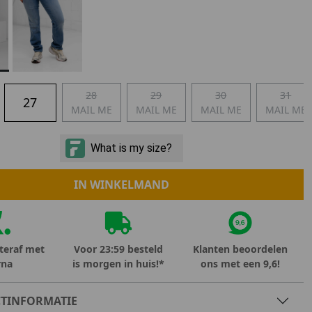
Marokko
Nigeria
MID SEASON-SALE KIDS
Portugal
Spanje
28
29
30
31
27
MAIL ME
MAIL ME
MAIL ME
MAIL ME
IN WINKELMAND
teraf met
Voor 23:59 besteld
Klanten beoordelen
rna
is morgen in huis!*
ons met een 9,6!
TINFORMATIE