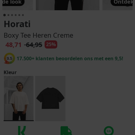
 de look
Ontdek 
Horati
Boxy Tee Heren Creme
48,71
64,95
25%
17.500+ klanten beoordelen ons met een 9,5!
9.5
Kleur