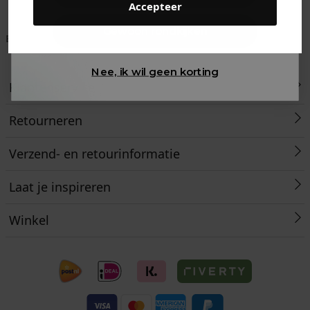
Accepteer
Gewoon rondkijken
Betaal achteraf met
Voor 23:59 besteld
Klanten beoordelen
Klarna
is morgen in huis!*
ons met een 9,6!
Nee, ik wil geen korting
Klantenservice
Retourneren
Verzend- en retourinformatie
Laat je inspireren
Winkel