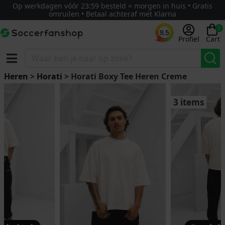
Op werkdagen vóór 23:59 besteld = morgen in huis • Gratis
omruilen • Betaal achteraf met Klarna
0
9.5
Profiel
Cart
Heren
>
Horati
> Horati Boxy Tee Heren Creme
3 items