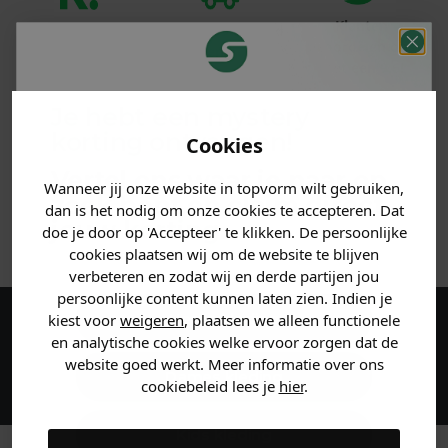
Klanten
Betaal achteraf
Voor 23:59 besteld
beoordelen ons
met Klarna
is morgen in huis!*
met een 9,6!
Je hebt een mystery
PRODUCTINFORMATIE
korting ontvangen!
Cookies
MATERIAAL & WASVOORSCHRIFT
Vertel ons waar je naar op
Wanneer jij onze website in topvorm wilt gebruiken,
zoek bent en claim direct
dan is het nodig om onze cookies te accepteren. Dat
jouw
korting
.
ANDERE BESTELDEN OOK
doe je door op 'Accepteer' te klikken. De persoonlijke
cookies plaatsen wij om de website te blijven
verbeteren en zodat wij en derde partijen jou
persoonlijke content kunnen laten zien. Indien je
Heren kleding
kiest voor
weigeren
, plaatsen we alleen functionele
Maak een account aan en ontvang 5%
en analytische cookies welke ervoor zorgen dat de
website goed werkt. Meer informatie over ons
korting op je eerste bestelling!
Dames kleding
cookiebeleid lees je
hier
.
Kids kleding