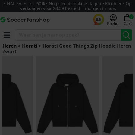
FINAL SALE: tot -60% • Nog slechts enkele dagen • Klik hier • Op
werkdagen vóór 23:59 besteld = morgen in huis
0
9.5
Profiel
Cart
Heren
>
Horati
> Horati Good Things Zip Hoodie Heren
Zwart