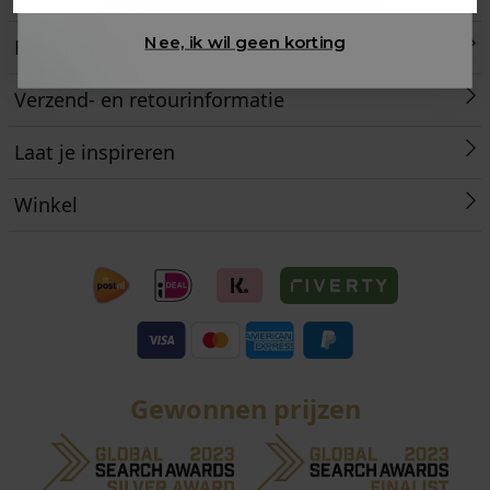
Nee, ik wil geen korting
Retourneren
Verzend- en retourinformatie
Laat je inspireren
Winkel
Gewonnen prijzen