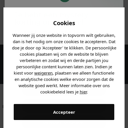
MATERIAAL & WASVOORSCHRIFT
Je hebt een mystery
korting ontvangen!
Cookies
ANDERE BESTELDEN OOK
Vertel ons waar je naar op
Wanneer jij onze website in topvorm wilt gebruiken,
zoek bent en claim direct
dan is het nodig om onze cookies te accepteren. Dat
jouw
korting
.
doe je door op 'Accepteer' te klikken. De persoonlijke
cookies plaatsen wij om de website te blijven
Maak een account aan en ontvang 5%
verbeteren en zodat wij en derde partijen jou
persoonlijke content kunnen laten zien. Indien je
korting op je eerste bestelling!
Heren kleding
kiest voor
weigeren
, plaatsen we alleen functionele
en analytische cookies welke ervoor zorgen dat de
website goed werkt. Meer informatie over ons
Dames kleding
cookiebeleid lees je
hier
.
Kids kleding
Betaal achteraf met
Voor 23:59 besteld
Klanten beoordelen
Accepteer
Klarna
is morgen in huis!*
ons met een 9,6!
Gewoon rondkijken
Klantenservice