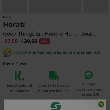
Horati
Good Things Zip Hoodie Heren Zwart
97,50
130,00
25%
17.500+ klanten beoordelen ons met een 9,5!
9.5
Kleur
Zwart
Klanten
Betaal achteraf
Voor 23:59 besteld
beoordelen ons
met Klarna
is morgen in huis!*
met een 9,6!
PRODUCTINFORMATIE