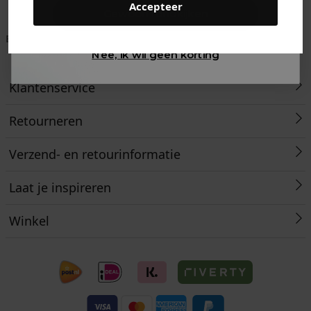
Accepteer
Gewoon rondkijken
Betaal achteraf met
Voor 23:59 besteld
Klanten beoordelen
Klarna
is morgen in huis!*
ons met een 9,6!
Nee, ik wil geen korting
Klantenservice
Retourneren
Verzend- en retourinformatie
Laat je inspireren
Winkel