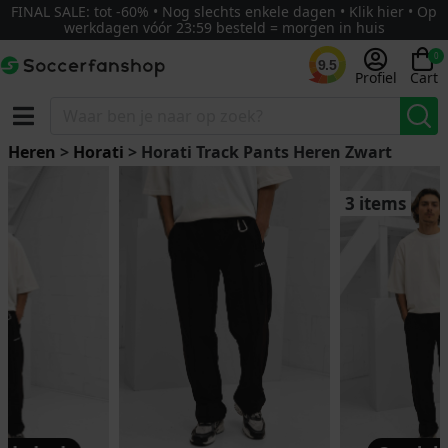
FINAL SALE: tot -60% • Nog slechts enkele dagen • Klik hier • Op
werkdagen vóór 23:59 besteld = morgen in huis
0
9.5
Profiel
Cart
Heren
>
Horati
> Horati Track Pants Heren Zwart
3 items