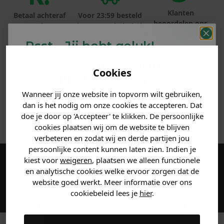
Klanten
Betaal achteraf
Voor 23:59 besteld
beoordelen ons
met Klarna
is morgen in huis!*
met een 9,6!
Psst... Jij hebt geluk!
PRODUCTINFORMATIE
Welke mystery
korting
Cookies
krijg jij? (Tot
-30%
)
MATERIAAL & WASVOORSCHRIFT
Wanneer jij onze website in topvorm wilt gebruiken,
Vertel ons waar je naar op
dan is het nodig om onze cookies te accepteren. Dat
zoek bent. 👇
ANDERE BESTELDEN OOK
doe je door op 'Accepteer' te klikken. De persoonlijke
cookies plaatsen wij om de website te blijven
verbeteren en zodat wij en derde partijen jou
Heren kleding
persoonlijke content kunnen laten zien. Indien je
kiest voor
weigeren
, plaatsen we alleen functionele
Maak een account aan en ontvang 5%
en analytische cookies welke ervoor zorgen dat de
Dames kleding
website goed werkt. Meer informatie over ons
korting op je eerste bestelling!
cookiebeleid lees je
hier
.
Kids kleding