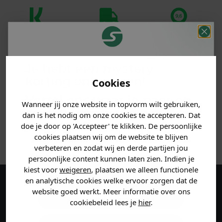
Klanten
Betaal achteraf
Voor 23:59 besteld
beoordelen ons
met Klarna
is morgen in huis!*
met een 9,6!
Je hebt een mystery
korting ontvangen!
Cookies
PRODUCTINFORMATIE
Vertel ons waar je naar op
Wanneer jij onze website in topvorm wilt gebruiken,
MATERIAAL & WASVOORSCHRIFT
zoek bent en claim direct
dan is het nodig om onze cookies te accepteren. Dat
jouw
korting
.
doe je door op 'Accepteer' te klikken. De persoonlijke
ANDERE BESTELDEN OOK
cookies plaatsen wij om de website te blijven
verbeteren en zodat wij en derde partijen jou
persoonlijke content kunnen laten zien. Indien je
Heren kleding
kiest voor
weigeren
, plaatsen we alleen functionele
en analytische cookies welke ervoor zorgen dat de
Maak een account aan en ontvang 5%
website goed werkt. Meer informatie over ons
Dames kleding
cookiebeleid lees je
hier
.
korting op je eerste bestelling!