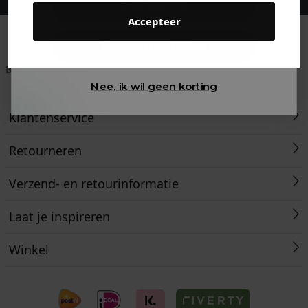
Kids kleding
Accepteer
Gewoon rondkijken
Betaal achteraf met
Voor 23:59 besteld
Klanten beoordelen
Klarna
is morgen in huis!*
ons met een 9,6!
Nee, ik wil geen korting
Klantenservice
Retourneren
Verzend- en retourinformatie
Laat je inspireren
Winkel