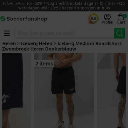
FINAL SALE: tot -60% • Nog slechts enkele dagen • Klik hier • Op
werkdagen vóór 23:59 besteld = morgen in huis
0
9.5
Profiel
Cart
Heren
>
Iceberg Heren
> Iceberg Medium Boardshort
Zwembroek Heren Donkerblauw
2 items