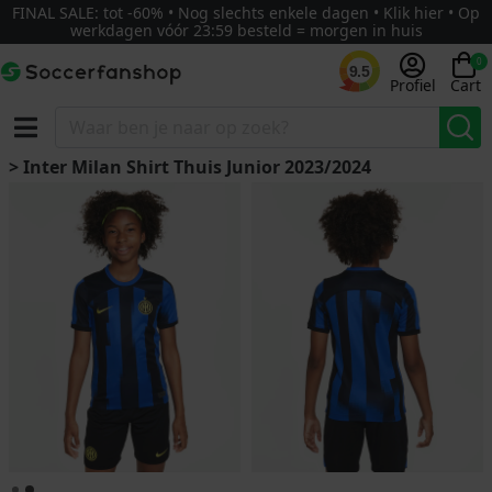
FINAL SALE: tot -60% • Nog slechts enkele dagen • Klik hier • Op
werkdagen vóór 23:59 besteld = morgen in huis
0
9.5
Profiel
Cart
> Inter Milan Shirt Thuis Junior 2023/2024