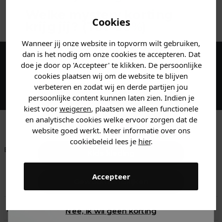
ANDERE BESTELDEN OOK
Welke mystery
korting
Cookies
krijg jij? (Tot
-30%
)
Wanneer jij onze website in topvorm wilt gebruiken,
Vertel ons waar je naar op
dan is het nodig om onze cookies te accepteren. Dat
zoek bent. 👇
doe je door op 'Accepteer' te klikken. De persoonlijke
Maak een account aan en ontvang 5%
cookies plaatsen wij om de website te blijven
korting op je eerste bestelling!
verbeteren en zodat wij en derde partijen jou
Heren kleding
persoonlijke content kunnen laten zien. Indien je
kiest voor
weigeren
, plaatsen we alleen functionele
en analytische cookies welke ervoor zorgen dat de
Dames kleding
website goed werkt. Meer informatie over ons
cookiebeleid lees je
hier
.
Betaal achteraf met
Voor 23:59 besteld
Klanten beoordelen
Kids kleding
Klarna
is morgen in huis!*
ons met een 9,6!
Accepteer
Gewoon rondkijken
Klantenservice
Retourneren
Nee, ik wil geen korting