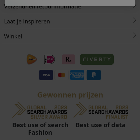
Verzend- en retourinformatie
Laat je inspireren
Winkel
Gewonnen prijzen
Best use of data
Best use of search
Fashion