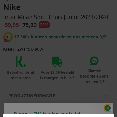
Nike
Inter Milan Shirt Thuis Junior 2023/2024
59,95
75,00
20%
17.500+ klanten beoordelen ons met een 9,5!
9.5
Kleur
Zwart, Blauw
Klanten
Betaal achteraf
Voor 23:59 besteld
beoordelen ons
met Klarna
is morgen in huis!*
met een 9,6!
PRODUCTINFORMATIE
MATERIAAL & WASVOORSCHRIFT
Psst... Jij hebt geluk!