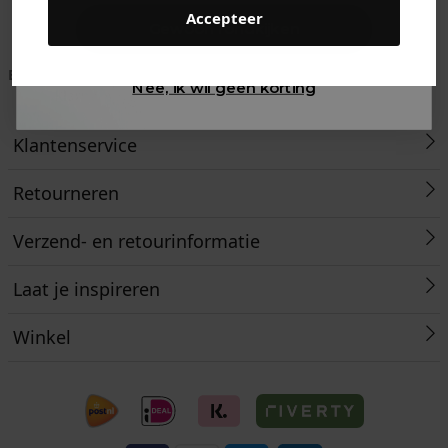
Accepteer
Gewoon rondkijken
Betaal achteraf met
Voor 23:59 besteld
Klanten beoordelen
Nee, ik wil geen korting
Klarna
is morgen in huis!*
ons met een 9,6!
Klantenservice
Retourneren
Verzend- en retourinformatie
Laat je inspireren
Winkel