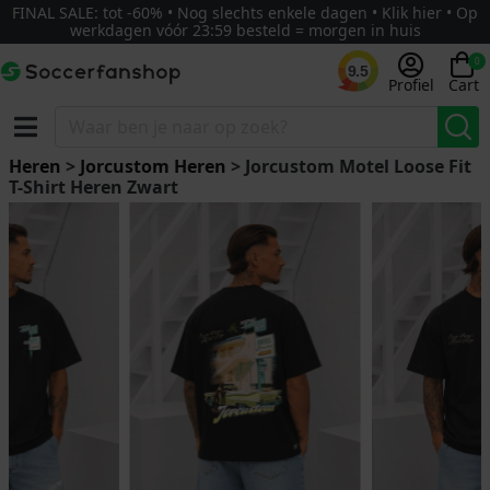
FINAL SALE: tot -60% • Nog slechts enkele dagen • Klik hier • Op
werkdagen vóór 23:59 besteld = morgen in huis
0
9.5
Profiel
Cart
Heren
>
Jorcustom Heren
> Jorcustom Motel Loose Fit
T-Shirt Heren Zwart