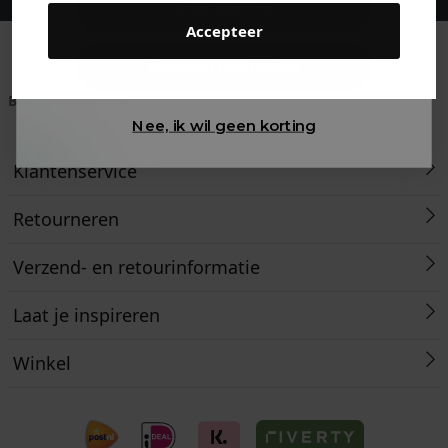
Kids kleding
Accepteer
Gewoon rondkijken
Betaal achteraf met
Voor 23:59 besteld
Klanten beoordelen
Klarna
is morgen in huis!*
ons met een 9,6!
Nee, ik wil geen korting
Klantenservice
Retourneren
Verzend- en retourinformatie
Laat je inspireren
Winkel