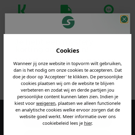
Klanten
Betaal achteraf
Voor 23:59 besteld
beoordelen ons
met Klarna
is morgen in huis!*
met een 9,6!
Je hebt een mystery
korting ontvangen!
PRODUCTINFORMATIE
Cookies
Vertel ons waar je naar op
Wanneer jij onze website in topvorm wilt gebruiken,
MATERIAAL & WASVOORSCHRIFT
zoek bent en claim direct
dan is het nodig om onze cookies te accepteren. Dat
jouw
korting
.
doe je door op 'Accepteer' te klikken. De persoonlijke
ANDERE BESTELDEN OOK
cookies plaatsen wij om de website te blijven
verbeteren en zodat wij en derde partijen jou
persoonlijke content kunnen laten zien. Indien je
Heren kleding
kiest voor
weigeren
, plaatsen we alleen functionele
en analytische cookies welke ervoor zorgen dat de
Maak een account aan en ontvang 5%
website goed werkt. Meer informatie over ons
Dames kleding
cookiebeleid lees je
hier
.
korting op je eerste bestelling!