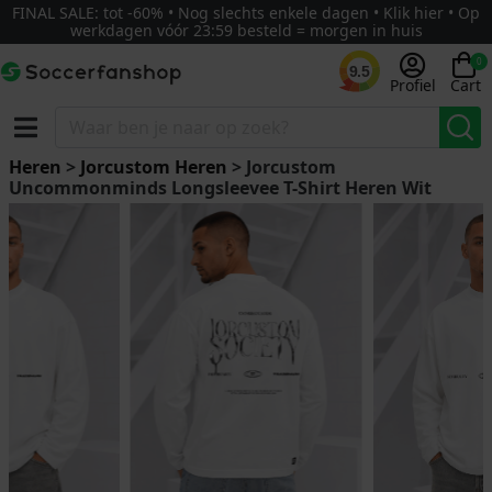
FINAL SALE: tot -60% • Nog slechts enkele dagen • Klik hier • Op
werkdagen vóór 23:59 besteld = morgen in huis
0
9.5
Profiel
Cart
Heren
>
Jorcustom Heren
> Jorcustom
Uncommonminds Longsleevee T-Shirt Heren Wit