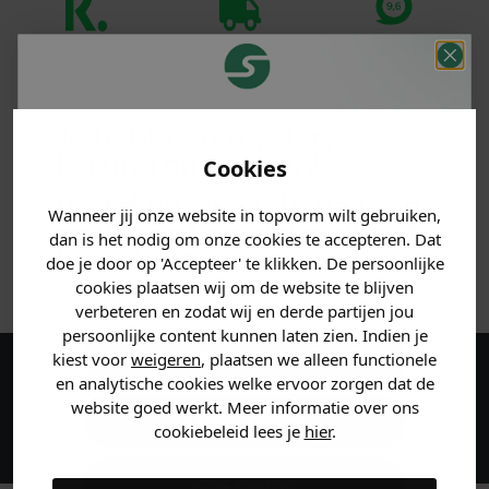
Klanten
Betaal achteraf
Voor 23:59 besteld
beoordelen ons
met Klarna
is morgen in huis!*
met een 9,6!
Je hebt een mystery
PRODUCTINFORMATIE
korting ontvangen!
Cookies
Vertel ons waar je naar op
MATERIAAL & WASVOORSCHRIFT
Wanneer jij onze website in topvorm wilt gebruiken,
zoek bent en claim direct
dan is het nodig om onze cookies te accepteren. Dat
jouw
korting
.
doe je door op 'Accepteer' te klikken. De persoonlijke
ANDERE BESTELDEN OOK
cookies plaatsen wij om de website te blijven
verbeteren en zodat wij en derde partijen jou
persoonlijke content kunnen laten zien. Indien je
Heren kleding
kiest voor
weigeren
, plaatsen we alleen functionele
en analytische cookies welke ervoor zorgen dat de
Maak een account aan en ontvang 5%
website goed werkt. Meer informatie over ons
korting op je eerste bestelling!
Dames kleding
cookiebeleid lees je
hier
.
Kids kleding