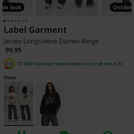
 de look
Ontdek 
Label Garment
Jersey Longsleeve Dames Beige
99,95
17.500+ klanten beoordelen ons met een 9,5!
9.5
Kleur