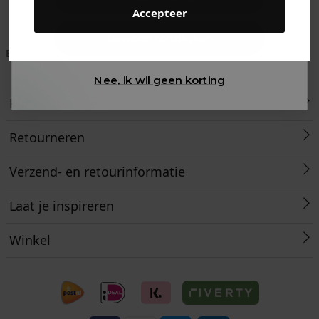
Accepteer
Gewoon rondkijken
Betaal achteraf met
Voor 23:59 besteld
Klanten beoordelen
Klarna
is morgen in huis!*
ons met een 9,6!
Nee, ik wil geen korting
Klantenservice
Retourneren
Verzend- en retourinformatie
Laat je inspireren
Winkel