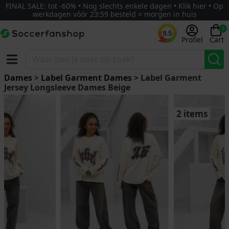
FINAL SALE: tot -60% • Nog slechts enkele dagen • Klik hier • Op
werkdagen vóór 23:59 besteld = morgen in huis
0
9.5
Profiel
Cart
Dames
>
Label Garment Dames
> Label Garment
Jersey Longsleeve Dames Beige
2 items