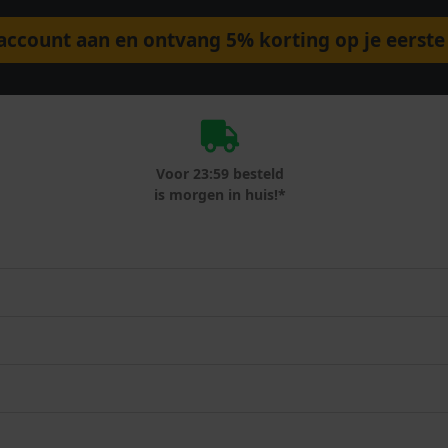
ccount aan en ontvang 5% korting op je eerste 
Voor 23:59 besteld
is morgen in huis!*