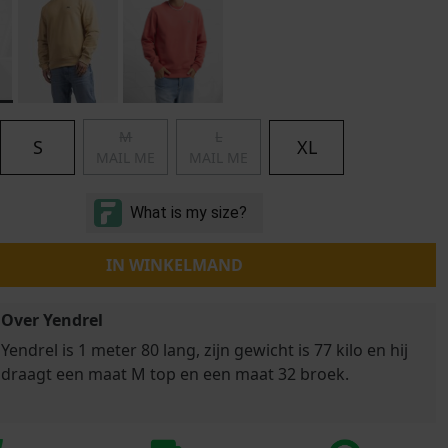
Marokko
Nigeria
MID SEASON-SALE KIDS
Portugal
Spanje
M
L
S
XL
MAIL ME
MAIL ME
IN WINKELMAND
Over Yendrel
Yendrel is 1 meter 80 lang, zijn gewicht is 77 kilo en hij
draagt een maat M top en een maat 32 broek.