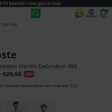
3:59 besteld = morgen in huis
0
9.5
Profiel
Cart
TOP 100
Landenteams
Nederland
oste
Algerije
Argentinië
weater Heren Gebroken Wit
België
129,95
20%
Curaçao
Duitsland
0+ klanten beoordelen ons met een 9,5!
Engeland
Frankrijk
Italië
Kroatië