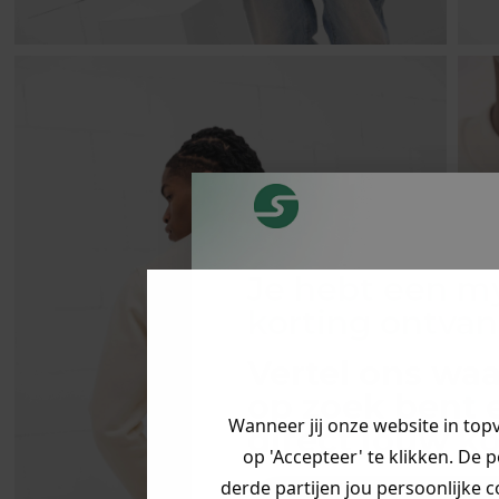
Je hebt een m
korting ontva
Vertel ons waa
op zoek bent 
Wanneer jij onze website in top
direct jouw
ko
op 'Accepteer' te klikken. De 
derde partijen jou persoonlijke c