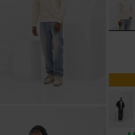
lubs
MID SEASON-SALE DAMES
çe
ay