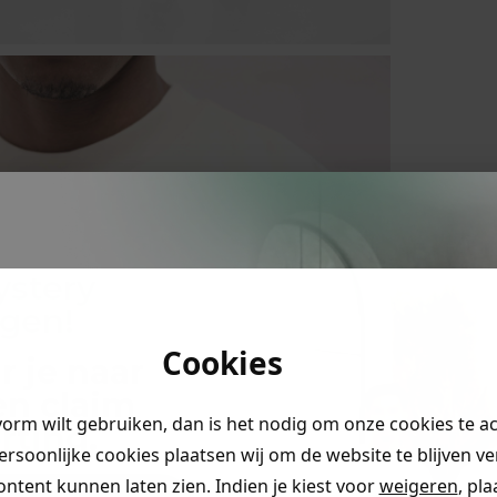
ystery
ngen!
Cookies
r je naar
en claim
vorm wilt gebruiken, dan is het nodig om onze cookies te a
rting
.
persoonlijke cookies plaatsen wij om de website te blijven v
ontent kunnen laten zien. Indien je kiest voor
weigeren
, pl