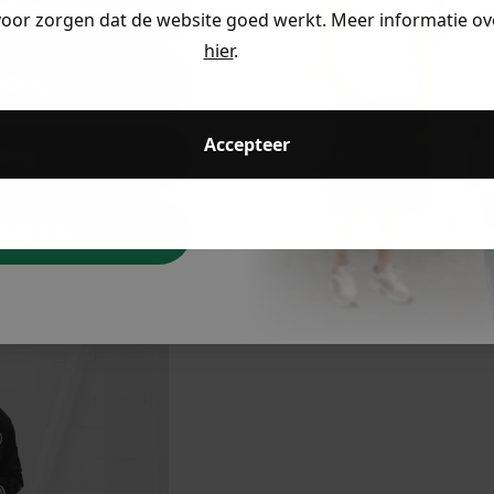
ding
voor zorgen dat de website goed werkt. Meer informatie ove
hier
.
eding
Accepteer
ding
dkijken