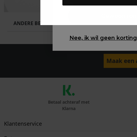
Gewoon ron
ANDERE BESTELDEN OOK
Nee, ik wil geen korting
Maak een a
Betaal achteraf met
Klarna
Klantenservice