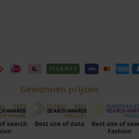
Gewonnen prijzen
Best use of data
Best use of sea
of search
Fashion
hion