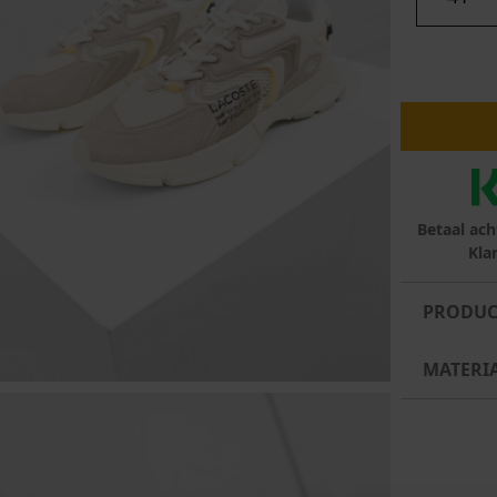
lubs
MID SEASON-SALE DAMES
çe
ay
Betaal ach
Kla
PRODUC
MATERI