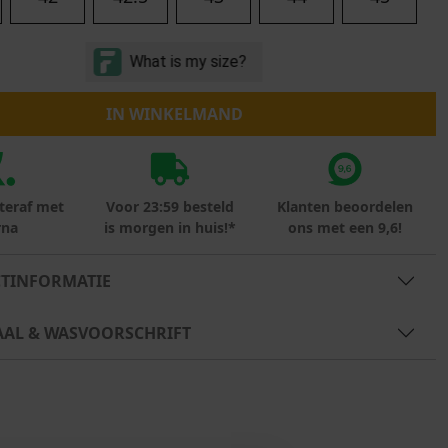
Marokko
Nigeria
MID SEASON-SALE KIDS
Portugal
Spanje
IN WINKELMAND
teraf met
Voor 23:59 besteld
Klanten beoordelen
rna
is morgen in huis!*
ons met een 9,6!
TINFORMATIE
AAL & WASVOORSCHRIFT