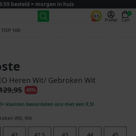
3:59 besteld = morgen in huis
0
9.5
Profiel
Cart
TOP 100
Landenteams
Nederland
oste
Algerije
Argentinië
EO Heren Wit/ Gebroken Wit
België
129,95
40%
Curaçao
Duitsland
0+ klanten beoordelen ons met een 9,5!
Engeland
Frankrijk
oken Wit, Wit
Italië
Kroatië
42
42.5
43
44
45