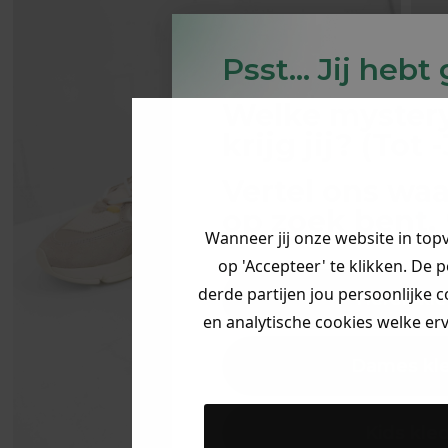
Psst... Jij hebt
Welke myster
krijg jij? (Tot
Vertel ons waa
op zoek bent. 
Wanneer jij onze website in top
op 'Accepteer' te klikken. De 
derde partijen jou persoonlijke c
Heren kle
en analytische cookies welke er
Dames kl
Kids kle