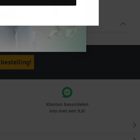
bestelling!
Klanten beoordelen
ons met een 9,6!