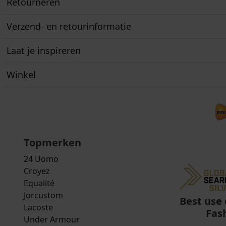
Retourneren
Verzend- en retourinformatie
Laat je inspireren
Winkel
Topmerken
24 Uomo
Croyez
Equalité
Jorcustom
Best use 
Lacoste
Fas
Under Armour