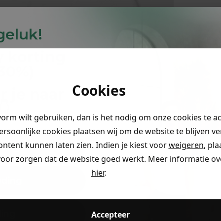
 geluk!
y
korting
-30%
)
Cookies
r je naar
👇
vorm wilt gebruiken, dan is het nodig om onze cookies te a
persoonlijke cookies plaatsen wij om de website te blijven v
ontent kunnen laten zien. Indien je kiest voor
weigeren
, pl
ding
voor zorgen dat de website goed werkt. Meer informatie ove
hier
.
eding
ding
Accepteer