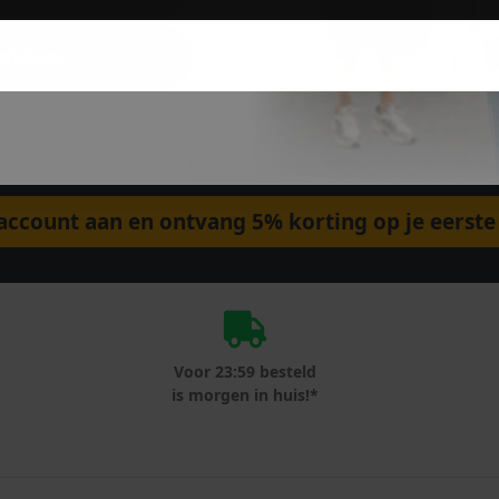
dkijken
ccount aan en ontvang 5% korting op je eerste 
Voor 23:59 besteld
is morgen in huis!*