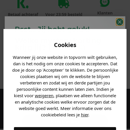
Klanten
Betaal achteraf
Voor 23:59 besteld
beoordelen ons
met Klarna
is morgen in huis!*
met een 9,6!
Psst... Jij hebt geluk!
Welke mystery
korting
PRODUCTINFORMATIE
Cookies
krijg jij? (Tot
-30%
)
MATERIAAL & WASVOORSCHRIFT
Wanneer jij onze website in topvorm wilt gebruiken,
Vertel ons waar je naar op
dan is het nodig om onze cookies te accepteren. Dat
zoek bent. 👇
doe je door op 'Accepteer' te klikken. De persoonlijke
ANDERE BESTELDEN OOK
cookies plaatsen wij om de website te blijven
verbeteren en zodat wij en derde partijen jou
Heren kleding
persoonlijke content kunnen laten zien. Indien je
kiest voor
weigeren
, plaatsen we alleen functionele
en analytische cookies welke ervoor zorgen dat de
Maak een account aan en ontvang 5%
Dames kleding
website goed werkt. Meer informatie over ons
korting op je eerste bestelling!
cookiebeleid lees je
hier
.
Kids kleding