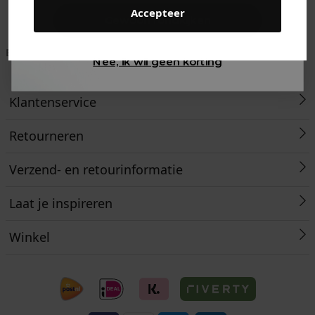
Accepteer
Gewoon rondkijken
Betaal achteraf met
Voor 23:59 besteld
Klanten beoordelen
Nee, ik wil geen korting
Klarna
is morgen in huis!*
ons met een 9,6!
Klantenservice
Retourneren
Verzend- en retourinformatie
Laat je inspireren
Winkel