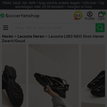
FINAL SALE: tot -60% • Nog slechts enkele dagen • Klik hier • Op
werkdagen vóór 23:59 besteld = morgen in huis
0
9.5
Profiel
Cart
Heren
>
Lacoste Heren
> Lacoste L003 NEO Shot Heren
Zwart/Goud