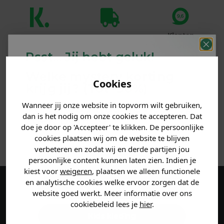
Klanten
Betaal achteraf
Voor 23:59 besteld
beoordelen ons
met Klarna
is morgen in huis!*
Psst... Jij hebt geluk!
met een 9,6!
Welke mystery
korting
Cookies
PRODUCTINFORMATIE
krijg jij? (Tot
-30%
)
Wanneer jij onze website in topvorm wilt gebruiken,
Vertel ons waar je naar op
MATERIAAL & WASVOORSCHRIFT
dan is het nodig om onze cookies te accepteren. Dat
zoek bent. 👇
doe je door op 'Accepteer' te klikken. De persoonlijke
ANDERE BESTELDEN OOK
cookies plaatsen wij om de website te blijven
verbeteren en zodat wij en derde partijen jou
Heren kleding
persoonlijke content kunnen laten zien. Indien je
kiest voor
weigeren
, plaatsen we alleen functionele
en analytische cookies welke ervoor zorgen dat de
Dames kleding
Maak een account aan en ontvang 5%
website goed werkt. Meer informatie over ons
cookiebeleid lees je
hier
.
korting op je eerste bestelling!
Kids kleding