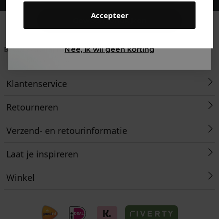
Accepteer
Gewoon rondkijken
Betaal achteraf met
Voor 23:59 besteld
Klanten beoordelen
Nee, ik wil geen korting
Klarna
is morgen in huis!*
ons met een 9,6!
Klantenservice
Retourneren
Verzend- en retourinformatie
Laat je inspireren
Winkel