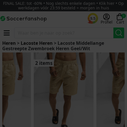
FINAL SALE: tot -60% • Nog slechts enkele dagen • Klik hier • Op
werkdagen vóór 23:59 besteld = morgen in huis
0
9.5
Profiel
Cart
Heren
>
Lacoste Heren
> Lacoste Middellange
Gestreepte Zwembroek Heren Geel/Wit
2 items