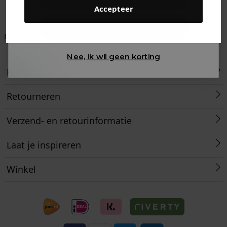
Accepteer
Gewoon rondkijken
Betaal achteraf met
Voor 23:59 besteld
Klanten beoordelen
Klarna
is morgen in huis!*
ons met een 9,6!
Nee, ik wil geen korting
Klantenservice
Retourneren
Verzend- en retourinformatie
Laat je inspireren
Winkel