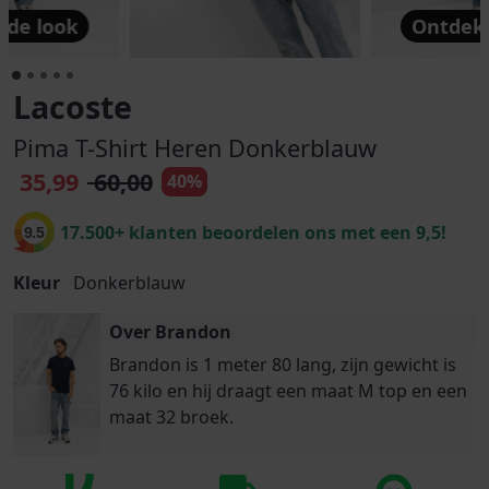
 de look
Ontdek 
Lacoste
Pima T-Shirt Heren Donkerblauw
35,99
60,00
40%
17.500+ klanten beoordelen ons met een 9,5!
9.5
Kleur
Donkerblauw
Over Brandon
Brandon is 1 meter 80 lang, zijn gewicht is
76 kilo en hij draagt een maat M top en een
maat 32 broek.