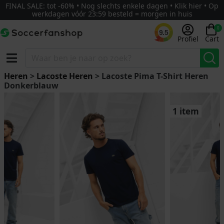
FINAL SALE: tot -60% • Nog slechts enkele dagen • Klik hier • Op
werkdagen vóór 23:59 besteld = morgen in huis
0
9.5
Profiel
Cart
Heren
>
Lacoste Heren
> Lacoste Pima T-Shirt Heren
Donkerblauw
1 item