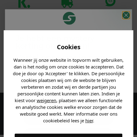
Klanten
Betaal achteraf
Voor 23:59 besteld
beoordelen ons
met Klarna
is morgen in huis!*
met een 9,6!
Je hebt een mystery
PRODUCTINFORMATIE
korting ontvangen!
Cookies
Vertel ons waar je naar op
MATERIAAL & WASVOORSCHRIFT
Wanneer jij onze website in topvorm wilt gebruiken,
zoek bent en claim direct
dan is het nodig om onze cookies te accepteren. Dat
jouw
korting
.
doe je door op 'Accepteer' te klikken. De persoonlijke
ANDERE BESTELDEN OOK
cookies plaatsen wij om de website te blijven
verbeteren en zodat wij en derde partijen jou
persoonlijke content kunnen laten zien. Indien je
Heren kleding
kiest voor
weigeren
, plaatsen we alleen functionele
en analytische cookies welke ervoor zorgen dat de
Maak een account aan en ontvang 5%
website goed werkt. Meer informatie over ons
korting op je eerste bestelling!
Dames kleding
cookiebeleid lees je
hier
.
Kids kleding