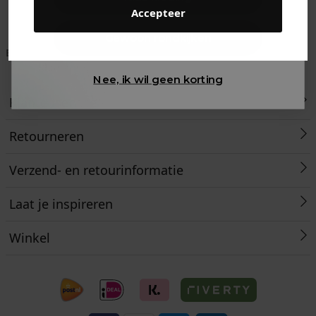
Accepteer
Gewoon rondkijken
Betaal achteraf met
Voor 23:59 besteld
Klanten beoordelen
Klarna
is morgen in huis!*
ons met een 9,6!
Nee, ik wil geen korting
Klantenservice
Retourneren
Verzend- en retourinformatie
Laat je inspireren
Winkel