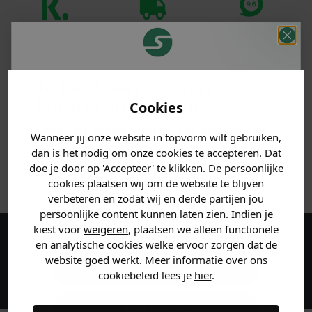
Klanten
Betaal achteraf
Voor 23:59 besteld
beoordelen ons
met Klarna
is morgen in huis!*
met een 9,6!
Je hebt een mystery
PRODUCTINFORMATIE
korting ontvangen!
Cookies
Vertel ons waar je naar op
MATERIAAL & WASVOORSCHRIFT
Wanneer jij onze website in topvorm wilt gebruiken,
zoek bent en claim direct
dan is het nodig om onze cookies te accepteren. Dat
jouw
korting
.
doe je door op 'Accepteer' te klikken. De persoonlijke
ANDERE BESTELDEN OOK
cookies plaatsen wij om de website te blijven
verbeteren en zodat wij en derde partijen jou
persoonlijke content kunnen laten zien. Indien je
Heren kleding
kiest voor
weigeren
, plaatsen we alleen functionele
en analytische cookies welke ervoor zorgen dat de
Maak een account aan en ontvang 5%
website goed werkt. Meer informatie over ons
korting op je eerste bestelling!
Dames kleding
cookiebeleid lees je
hier
.
Kids kleding