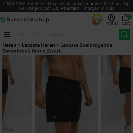
FINAL SALE: tot -60% • Nog slechts enkele dagen • Klik hier • Op
werkdagen vóór 23:59 besteld = morgen in huis
0
9.5
Profiel
Cart
Heren
>
Lacoste Heren
> Lacoste Sneldrogende
Zwembroek Heren Zwart