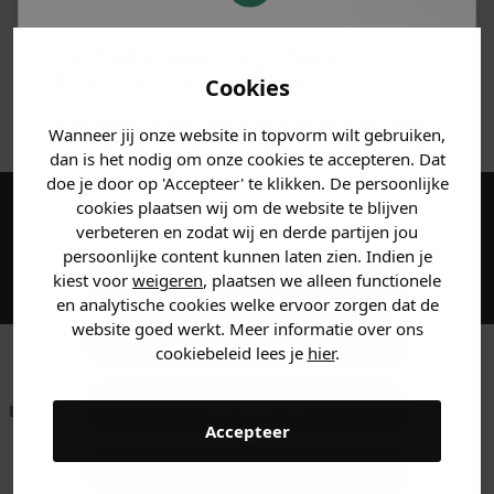
MATERIAAL & WASVOORSCHRIFT
Je hebt een mystery
korting ontvangen!
Cookies
ANDERE BESTELDEN OOK
Vertel ons waar je naar op
Wanneer jij onze website in topvorm wilt gebruiken,
zoek bent en claim direct
dan is het nodig om onze cookies te accepteren. Dat
jouw
korting
.
doe je door op 'Accepteer' te klikken. De persoonlijke
cookies plaatsen wij om de website te blijven
Maak een account aan en ontvang 5%
verbeteren en zodat wij en derde partijen jou
persoonlijke content kunnen laten zien. Indien je
korting op je eerste bestelling!
Heren kleding
kiest voor
weigeren
, plaatsen we alleen functionele
en analytische cookies welke ervoor zorgen dat de
website goed werkt. Meer informatie over ons
Dames kleding
cookiebeleid lees je
hier
.
Kids kleding
Betaal achteraf met
Voor 23:59 besteld
Klanten beoordelen
Accepteer
Klarna
is morgen in huis!*
ons met een 9,6!
Gewoon rondkijken
Klantenservice