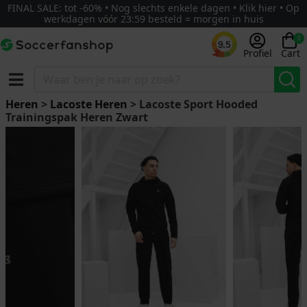
FINAL SALE: tot -60% • Nog slechts enkele dagen • Klik hier • Op
werkdagen vóór 23:59 besteld = morgen in huis
0
9.5
Profiel
Cart
Heren
>
Lacoste Heren
> Lacoste Sport Hooded
Trainingspak Heren Zwart