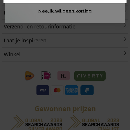
Nee, ik wil geen korting
Retourneren
Verzend- en retourinformatie
Laat je inspireren
Winkel
Gewonnen prijzen