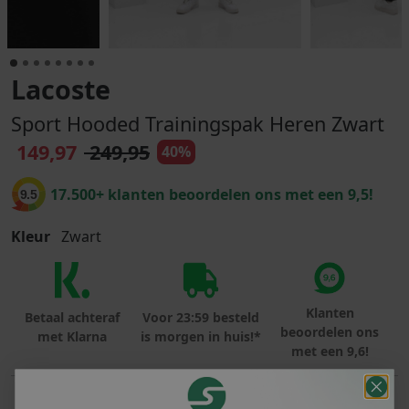
Lacoste
Sport Hooded Trainingspak Heren Zwart
149,97
249,95
40%
17.500+ klanten beoordelen ons met een 9,5!
9.5
Kleur
Zwart
Klanten
Betaal achteraf
Voor 23:59 besteld
beoordelen ons
met Klarna
is morgen in huis!*
met een 9,6!
PRODUCTINFORMATIE