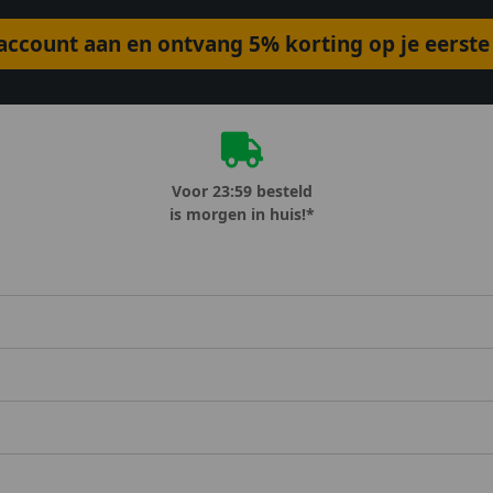
ccount aan en ontvang 5% korting op je eerste 
Voor 23:59 besteld
is morgen in huis!*