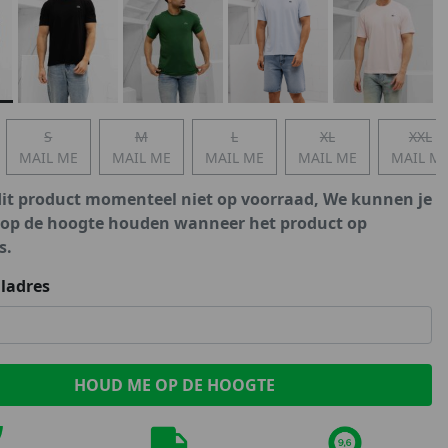
Marokko
Nigeria
MID SEASON-SALE KIDS
Portugal
Spanje
S
M
L
XL
XXL
MAIL ME
MAIL ME
MAIL ME
MAIL ME
MAIL M
dit product momenteel niet op voorraad, We kunnen je
 op de hoogte houden wanneer het product op
s.
ladres