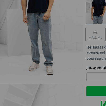
lubs
MID SEASON-SALE DAMES
çe
ay
XS
MAIL ME
Helaas is 
eventueel
voorraad i
Jouw emai