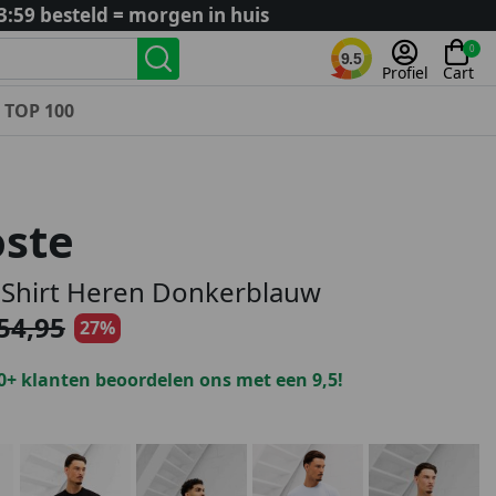
3:59 besteld = morgen in huis
0
9.5
Profiel
Cart
TOP 100
Landenteams
Nederland
oste
Algerije
Argentinië
-Shirt Heren Donkerblauw
België
54,95
27%
Curaçao
Duitsland
0+ klanten beoordelen ons met een 9,5!
Engeland
Frankrijk
Italië
Kroatië